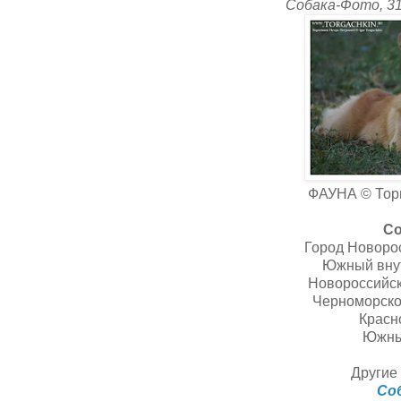
Собака-Фото, 31
ФАУНА © Торг
Со
Город Новорос
Южный внут
Новороссийск
Черноморско
Красн
Южны
Другие 
Со