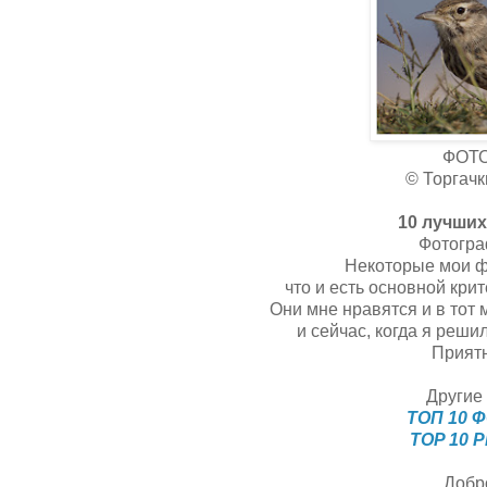
ФОТ
© Торгачк
10 лучших
Фотогра
Некоторые мои ф
что и есть основной кри
Они мне нравятся и в тот 
и сейчас, когда я реш
Приятн
Другие 
ТОП 10 Ф
TOP 10 P
Добр