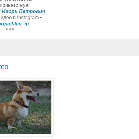
приветствует
н Игорь Петрович
видео в Instagram •
rgachkin_ip
* * *
oto