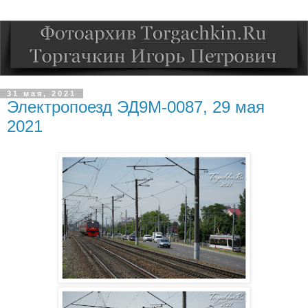
31 мая, 2021
Электропоезд ЭД9М-0087, 29 мая
2021