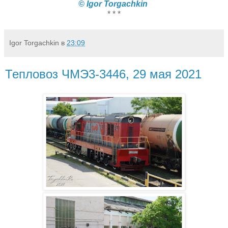
© Igor Torgachkin
* * *
Igor Torgachkin
в
23:09
Тепловоз ЧМЭ3-3446, 29 мая 2021