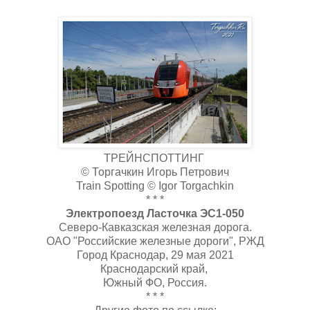
ТРЕЙНСПОТТИНГ
© Торгачкин Игорь Петрович
Train Spotting © Igor Torgachkin
* * *
Электропоезд Ласточка ЭС1-050
Северо-Кавказская железная дорога.
ОАО "Российские железные дороги", РЖД
Город Краснодар, 29 мая 2021
Краснодарский край,
Южный ФО, Россия.
* * *