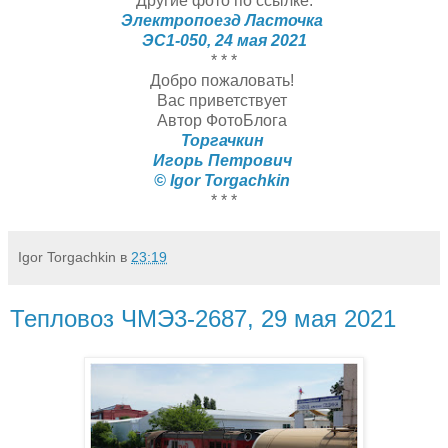
Другие фото по ссылке:
Электропоезд Ласточка
ЭС1-050, 24 мая 2021
* * *
Добро пожаловать!
Вас приветствует
Автор ФотоБлога
Торгачкин
Игорь Петрович
© Igor Torgachkin
* * *
Igor Torgachkin
в
23:19
Тепловоз ЧМЭ3-2687, 29 мая 2021