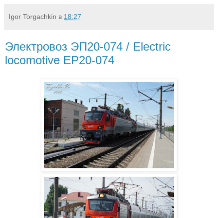
Igor Torgachkin
в
18:27
Электровоз ЭП20-074 / Electric
locomotive EP20-074