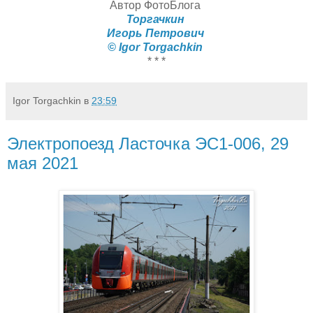
Автор ФотоБлога
Торгачкин
Игорь Петрович
© Igor Torgachkin
* * *
Igor Torgachkin
в
23:59
Электропоезд Ласточка ЭС1-006, 29
мая 2021