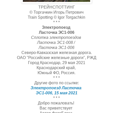
ТРЕЙНСПОТТИНГ
© Торгачкин Игорь Петрович
Train Spotting © Igor Torgachkin
* * *
Электропоезд
Ласточка ЭС1-006
Сплотка электропоездов
Ласточка ЭС1-008 /
Ласточка ЭС1-006
Северо-Кавказская железная дорога.
ОАО "Российские железные дороги", РЖД
Город Краснодар, 29 мая 2021
Краснодарский край,
Южный ФО, Россия.
* * *
Другие фото по ссылке:
Электропоезд Ласточка
ЭС1-006, 15 мая 2021
* * *
Добро пожаловать!
Вас приветствует