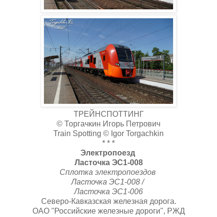
ТРЕЙНСПОТТИНГ
© Торгачкин Игорь Петрович
Train Spotting © Igor Torgachkin
* * *
Электропоезд
Ласточка ЭС1-008
Сплотка электропоездов
Ласточка ЭС1-008 /
Ласточка ЭС1-006
Северо-Кавказская железная дорога.
ОАО "Российские железные дороги", РЖД