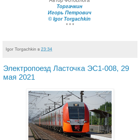
Автор ФотоБлога
Торгачкин
Игорь Петрович
© Igor Torgachkin
* * *
Igor Torgachkin
в
23:34
Электропоезд Ласточка ЭС1-008, 29
мая 2021