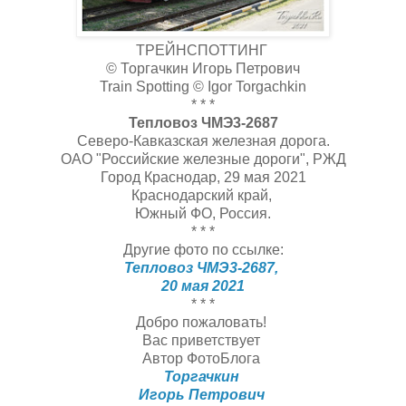
ТРЕЙНСПОТТИНГ
© Торгачкин Игорь Петрович
Train Spotting © Igor Torgachkin
* * *
Тепловоз ЧМЭ3-2687
Северо-Кавказская железная дорога.
ОАО "Российские железные дороги", РЖД
Город Краснодар, 29 мая 2021
Краснодарский край,
Южный ФО, Россия.
* * *
Другие фото по ссылке:
Тепловоз ЧМЭ3-2687,
20 мая 2021
* * *
Добро пожаловать!
Вас приветствует
Автор ФотоБлога
Торгачкин
Игорь Петрович