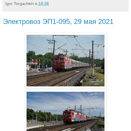
Igor Torgachkin
в
18:38
Электровоз ЭП1-095, 29 мая 2021