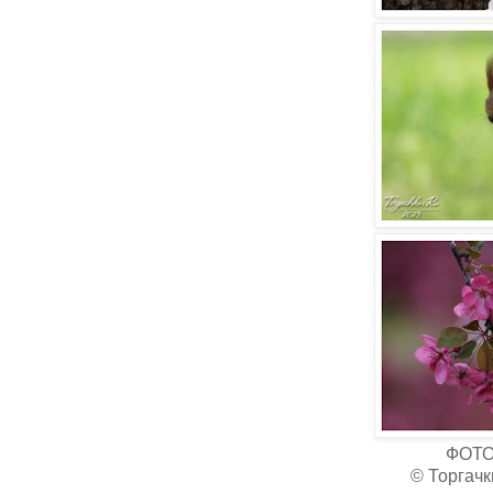
ФОТ
© Торгачк