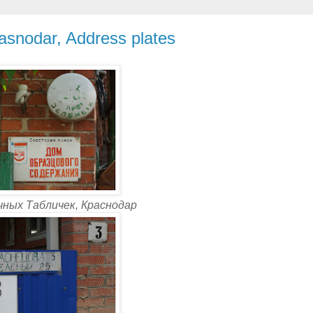
snodar, Address plates
чных Табличек, Краснодар