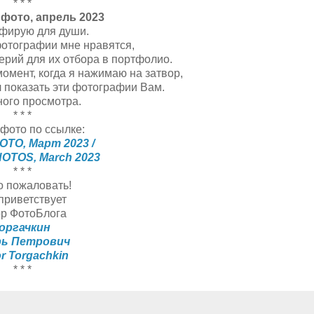
* * *
 фото, апрель 2023
фирую для души.
отографии мне нравятся,
терий для их отбора в портфолио.
момент, когда я нажимаю на затвор,
ил показать эти фотографии Вам.
ого просмотра.
* * *
фото по ссылке:
ОТО, Март 2023 /
HOTOS, March 2023
* * *
о пожаловать!
приветствует
ор ФотоБлога
оргачкин
рь Петрович
or Torgachkin
* * *