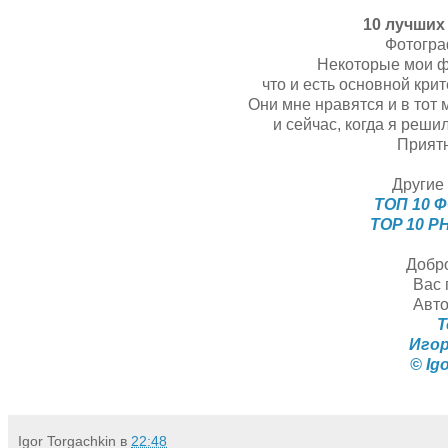
10 лучших
Фотогра
Некоторые мои ф
что и есть основной кри
Они мне нравятся и в тот 
и сейчас, когда я реш
Приятн
Другие 
ТОП 10 Ф
TOP 10 P
Добр
Вас 
Авт
Т
Иго
© Ig
Igor Torgachkin
в
22:48