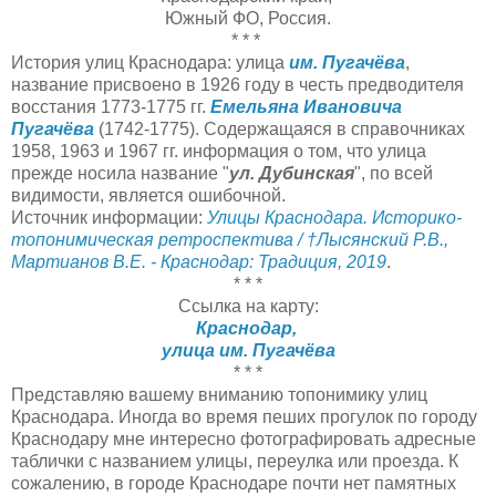
Южный ФО, Россия.
* * *
История улиц Краснодара: улица
им. Пугачёва
,
название присвоено в 1926 году в честь предводителя
восстания 1773-1775 гг.
Емельяна Ивановича
Пугачёва
(1742-1775). Содержащаяся в справочниках
1958, 1963 и 1967 гг. информация о том, что улица
прежде носила название "
ул. Дубинская
", по всей
видимости, является ошибочной.
Источник информации:
Улицы Краснодара. Историко-
топонимическая ретроспектива / †Лысянский Р.В.,
Мартианов В.Е. - Краснодар: Традиция, 2019
.
* * *
Ссылка на карту:
Краснодар,
улица им. Пугачёва
* * *
Представляю вашему вниманию топонимику улиц
Краснодара. Иногда во время пеших прогулок по городу
Краснодару мне интересно фотографировать адресные
таблички с названием улицы, переулка или проезда. К
сожалению, в городе Краснодаре почти нет памятных