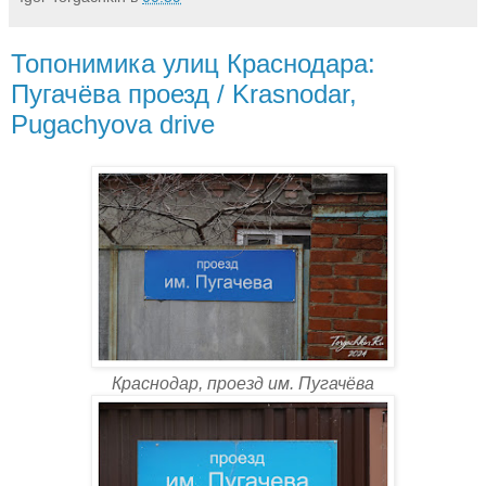
Топонимика улиц Краснодара:
Пугачёва проезд / Krasnodar,
Pugachyova drive
Краснодар, проезд им. Пугачёва