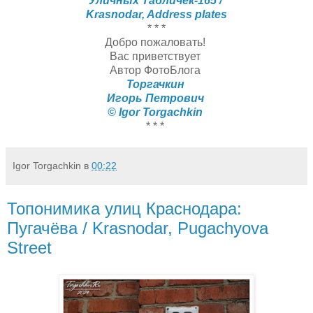
Уличных Табличек-165 /
Krasnodar, Address plates
* * *
Добро пожаловать!
Вас приветствует
Автор ФотоБлога
Торгачкин
Игорь Петрович
© Igor Torgachkin
* * *
Igor Torgachkin
в
00:22
Топонимика улиц Краснодара:
Пугачёва / Krasnodar, Pugachyova
Street