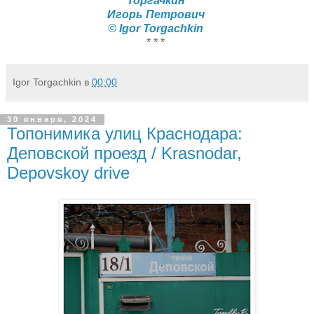
Торгачкин
Игорь Петрович
© Igor Torgachkin
* * *
Igor Torgachkin
в
00:00
30 января, 2024
Топонимика улиц Краснодара:
Деповской проезд / Krasnodar,
Depovskoy drive