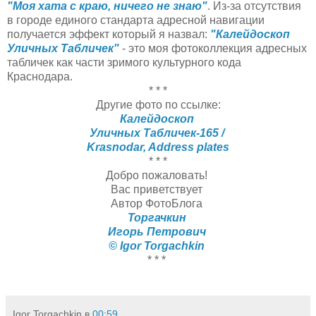
"Моя хата с краю, ничего не знаю"
. Из-за отсутствия
в городе единого стандарта адресной навигации
получается эффект который я назвал:
"Калейдоскоп
Уличных Табличек"
- это моя фотоколлекция адресных
табличек как части зримого культурного кода
Краснодара.
* * *
Другие фото по ссылке:
Калейдоскоп
Уличных Табличек-165 /
Krasnodar, Address plates
* * *
Добро пожаловать!
Вас приветствует
Автор ФотоБлога
Торгачкин
Игорь Петрович
© Igor Torgachkin
* * *
Igor Torgachkin
в
00:59