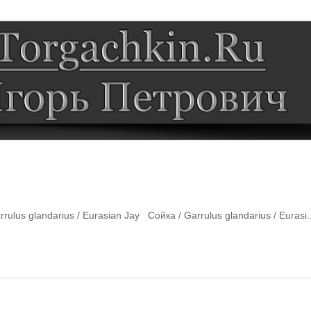
rulus glandarius / Eurasian Jay Сойка / Garrulus glandarius / Eurasi..