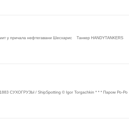
рмит у причала нефтегавани Шесхарис Танкер HANDYTANKERS
 СУХОГРУЗЫ / ShipSpotting © Igor Torgachkin * * * Паром Ро-Ро