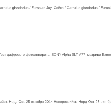
rulus glandarius / Eurasian Jay Сойка / Garrulus glandarius / Eurasia
 Тест цифрового фотоаппарата SONY Alpha SLT-A77 матрица Exm
йск, Норд-Ост, 25 октября 2014 Новороссийск, Норд-Ост, 25 октяб