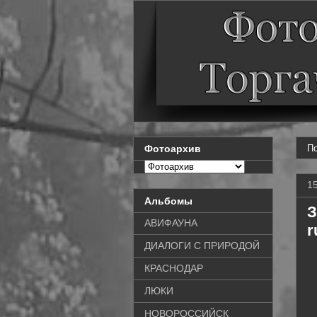
По
Фотоархив
1
Альбомы
З
АВИФАУНА
r
ДИАЛОГИ С ПРИРОДОЙ
КРАСНОДАР
ЛЮКИ
НОВОРОССИЙСК