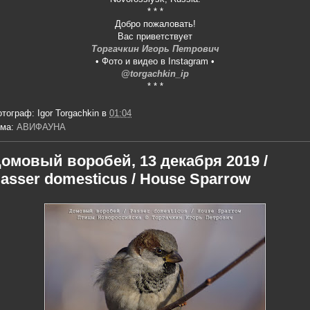
* * *
Добро пожаловать!
Вас приветствует
Торгачкин Игорь Петрович
• Фото и видео в Instagram •
@torgachkin_ip
* * *
отограф:
Igor Torgachkin
в
01:04
ема:
АВИФАУНА
омовый воробей, 13 декабря 2019 /
asser domesticus / House Sparrow