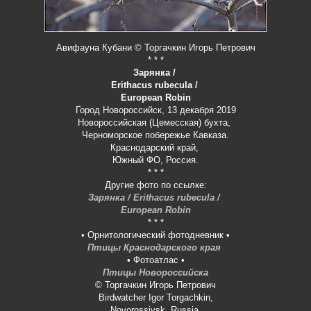
Авифауна Кубани © Торгачкин Игорь Петрович
* * *
Зарянка /
Erithacus rubecula /
European Robin
Город Новороссийск, 13 декабря 2019
Новороссийская (Цемесская) бухта,
Черноморское побережье Кавказа.
Краснодарский край,
Южный ФО, Россия.
* * *
Другие фото по ссылке:
Зарянка / Erithacus rubecula /
European Robin
* * *
• Орнитологический фотодневник •
Птицы Краснодарского края
• Фотоатлас •
Птицы Новороссийска
© Торгачкин Игорь Петрович
Birdwatcher Igor Torgachkin,
Novorossiysk, Russia.