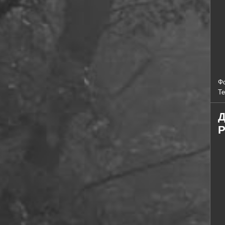
Ф
Т
Д
P