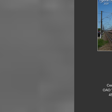
Се
ОАО 
4