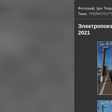
Фотограф:
Igor Torg
Тема:
ТРЕЙНСПОТ
Электропоез
2021