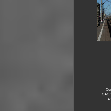
Се
ОАО 
4