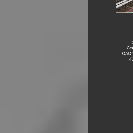
Се
ОАО 
4