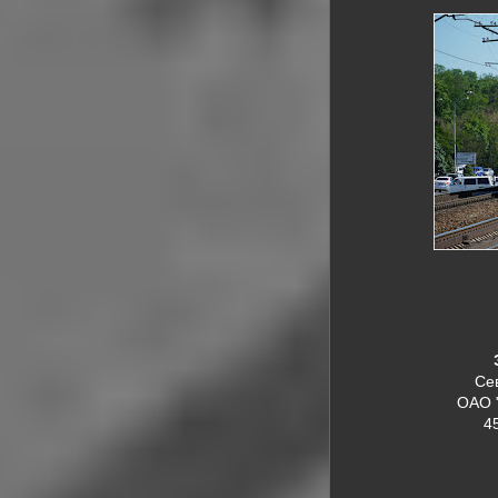
Се
ОАО 
4