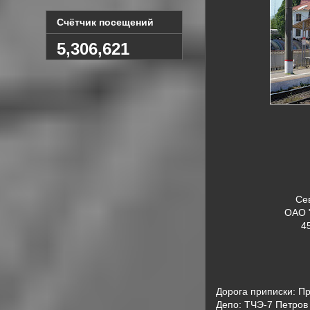
Счётчик посещений
5,306,621
Се
ОАО 
4
Дорога приписки: П
Депо: ТЧЭ-7 Петров