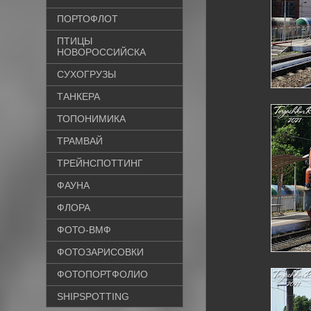
ПОРТОФЛОТ
ПТИЦЫ
НОВОРОССИЙСКА
СУХОГРУЗЫ
ТАНКЕРА
ТОПОНИМИКА
ТРАМВАЙ
ТРЕЙНСПОТТИНГ
ФАУНА
ФЛОРА
ФОТО-ВМФ
ФОТОЗАРИСОВКИ
ФОТОПОРТФОЛИО
SHIPSPOTTING