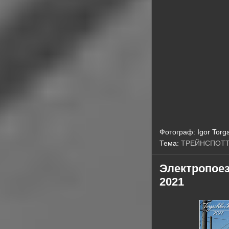
Фотограф:
Igor Torg
Тема:
ТРЕЙНСПОТ
Электропоез
2021