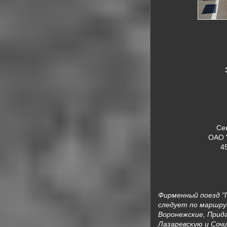
Се
ОАО 
4
Фирменный поезд 
следует по маршрут
Воронежские, Прида
Лазаревскую и Соч