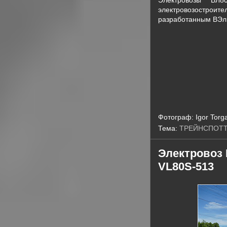
Электровозы ВЛ8
электровозостр
разработанным ВЭлН
Фотограф:
Igor Torg
Тема:
ТРЕЙНСПОТ
Электровоз В
VL80S-513