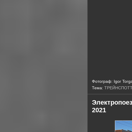
Фотограф:
Igor Torg
Тема:
ТРЕЙНСПОТ
Электропоез
2021