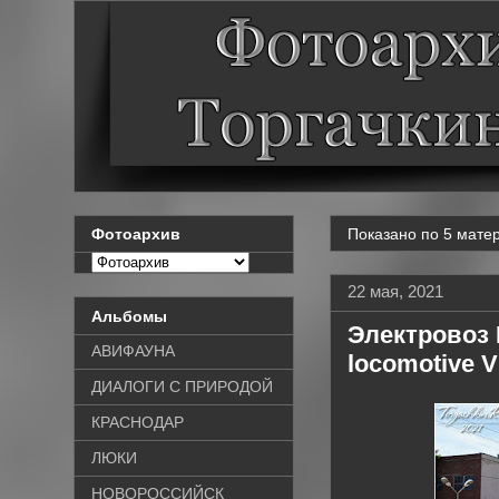
Показано по 5 матер
Фотоархив
22 мая, 2021
Альбомы
Электровоз В
АВИФАУНА
locomotive 
ДИАЛОГИ С ПРИРОДОЙ
КРАСНОДАР
ЛЮКИ
НОВОРОССИЙСК