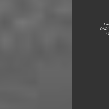
Се
ОАО 
4