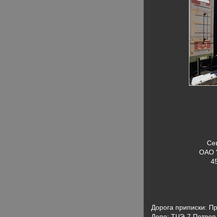
Се
ОАО 
4
Дорога приписки: П
Депо: ТЧЭ-7 Петров