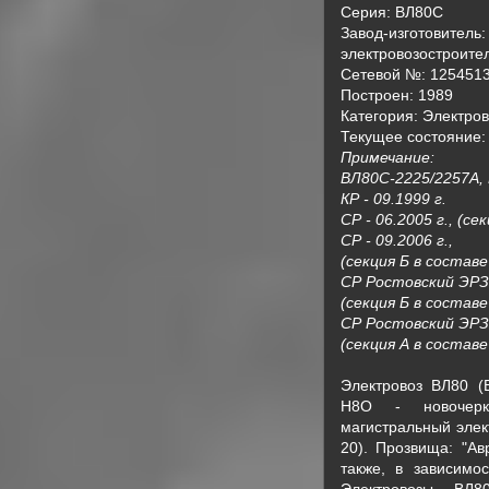
Серия: ВЛ80С
Завод-изготовитель
электровозостроите
Сетевой №: 125451
Построен: 1989
Категория: Электро
Текущее состояние:
Примечание:
ВЛ80С-2225/2257А,
КР - 09.1999 г.
СР - 06.2005 г., (се
СР - 09.2006 г.,
(секция Б в состав
СР Ростовский ЭРЗ 
(секция Б в состав
СР Ростовский ЭРЗ 
(секция А в состав
Электровоз ВЛ80 (
Н8О - новочерка
магистральный элек
20). Прозвища: "Ав
также, в зависимос