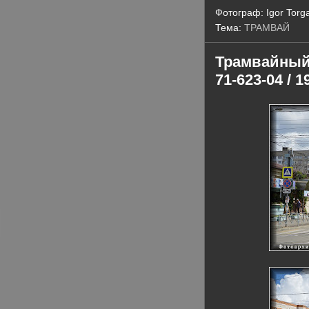
Фотограф:
Igor Torg
Тема:
ТРАМВАЙ
Трамвайный 
71-623-04 / 