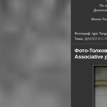
По с
Диалог
Фото-То
Фотограф:
Igor Torg
Тема:
ДИАЛОГИ С 
Фото-Толко
Associative 