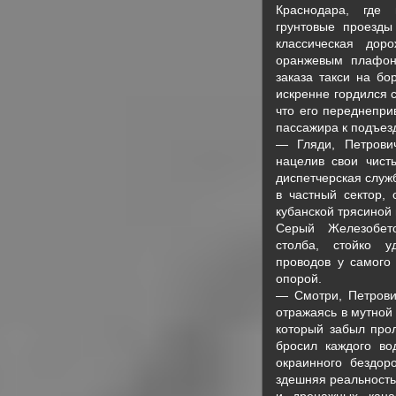
Краснодара, где 
грунтовые проезды
классическая до
оранжевым плафон
заказа такси на бо
искренне гордился 
что его переднепри
пассажира к подъезд
— Гляди, Петрови
нацелив свои чис
диспетчерская служ
в частный сектор,
кубанской трясиной
Серый Железобето
столба, стойко 
проводов у самого
опорой.
— Смотри, Петрови
отражаясь в мутной
который забыл прол
бросил каждого во
окраинного бездор
здешняя реальность
и дренажных кана