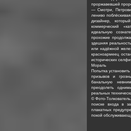
проржавевшей прор
— Смотри, Петрови
лениво поблёскивая
дизайнер, которы
коммерческий «ка
идеальную сознат
прохожие продолжа
здешняя реальность
или надёжной желе
красноармеец оста
исторических селфи
Мораль
Попытка установить
призывов и грозн
банальную невним
преодолеть одним
реальных техническ
© Фото-Толкователь
поиске входа в за
плакатных предупре
покой обслуживающ