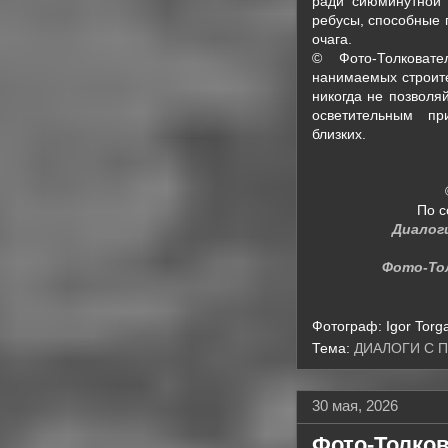
ради сиюминутной 
ребусы, способные 
очага.
© Фото-Толковате
нанимаемых строите
никогда не позволя
осветительным пр
близких.
По с
Диалог
Фото-То
Фотограф:
Igor Torg
Тема:
ДИАЛОГИ С 
30 мая, 2026
Фото-Толко