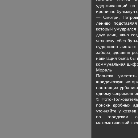
удерживающий на с
иронично булькнул о
— Смотри, Петров
лениво подставляя
который умудрился 
двух улиц, явно со
человеку «без буты
судорожно листают
забора, здешняя ре
навигация была бы 
коммунальная шифр
Мораль
Попытка уместит
юридическую истори
настоящих урбанист
одному современном
© Фото-Толковател
поиске дробных ад
уточняйте у хозяев
по городским о
математический квес