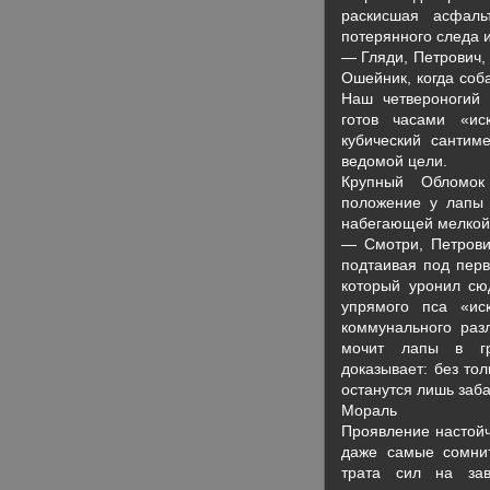
раскисшая асфал
потерянного следа 
— Гляди, Петрович,
Ошейник, когда соб
Наш четвероногий 
готов часами «ис
кубический сантим
ведомой цели.
Крупный Обломок
положение у лапы 
набегающей мелкой
— Смотри, Петрови
подтаивая под пер
который уронил сюд
упрямого пса «ис
коммунального раз
мочит лапы в гр
доказывает: без то
останутся лишь заб
Мораль
Проявление настойч
даже самые сомнит
трата сил на зав