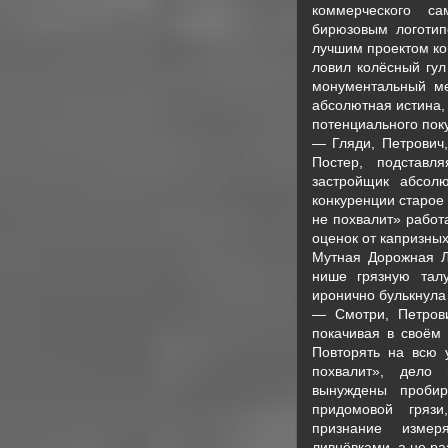
коммерческого с
бирюзовым логотип
лучшим проектом ко
ловил колёсный гул
монументальный ме
абсолютная истина,
потенциального пок
— Гляди, Петрович
Постер, подстав
застройщик абсол
конкуренции старое
не похвалит» работ
оценок от капризных
Мутная Дорожная Л
нише грязную тал
иронично булькнула
— Смотри, Петров
покачивая в своём 
Повторять на всю 
похвалит», дело 
вынуждены проби
придомовой грязи
признание изме
ливнёвками, а не р