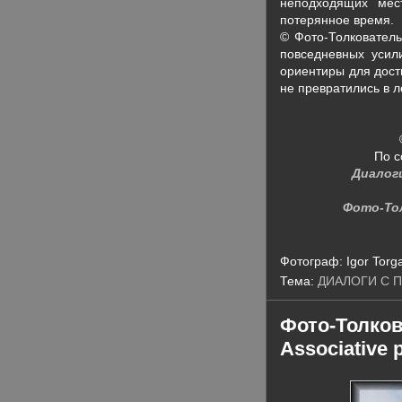
неподходящих мес
потерянное время.
© Фото-Толкователь
повседневных усил
ориентиры для дост
не превратились в 
По с
Диалог
Фото-То
Фотограф:
Igor Torg
Тема:
ДИАЛОГИ С 
Фото-Толко
Associative 