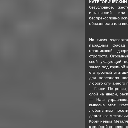
КАТЕГОРИЧЕСКИ
безусловное, жёс
исключений или
беспрекословно исп
обязанности или вне
На тихих задворка
парадный фасад 
пластиковой двер
строгости. Огромны
свой указующий п
замер под крупной 
его грозный агитац
для персонала ка
любого случайного 
— Гляди, Петрович,
слой на двери, рас
— Наш управляющи
вывесив этот «ка
любопытных посети
дёргать за металлич
Коричневый Металл
к зелёной деревянно