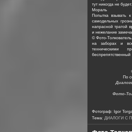
тут никогда не будет.
Мораль
Попытка взывать к
самодельных грозн
напрасной тратой в
и нежелание замеча
© Фото-Толкователь
на заборах и все
техническими пр
беспрепятственный в
По с
Диалог
Фото-То
Фотограф:
Igor Torg
Тема:
ДИАЛОГИ С 