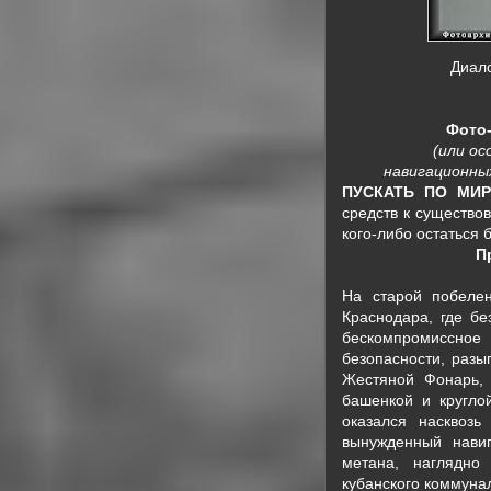
Диало
Фото
(или о
навигационны
ПУСКАТЬ ПО МИР
средств к существо
кого-либо остаться 
П
На старой побеле
Краснодара, где бе
бескомпромиссное
безопасности, разы
Жестяной Фонарь,
башенкой и кругло
оказался насквозь
вынужденный нави
метана, наглядно
кубанского коммунал