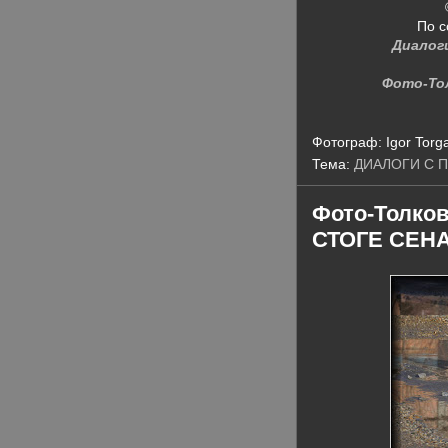
По с
Диалог
Фото-То
Фотограф:
Igor Torg
Тема:
ДИАЛОГИ С 
Фото-Толко
СТОГЕ СЕНА /