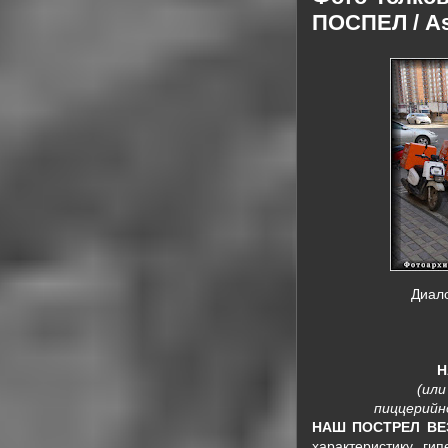
ПОСПЕЛ / Ass
Диало
Н
(ил
пиццерийн
НАШ ПОСТРЕЛ ВЕ
характеристику гип