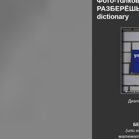
Фото-Толко
РАЗБЕРЁШЬСЯ
dictionary
Диало
БЕ
(или 
математи