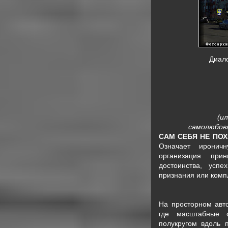
Диало
(и
самолюбова
САМ СЕБЯ НЕ ПО
Означает иронич
организация прин
достоинства, усп
признания или комп
На просторном авт
где масштабные 
полукругом вдоль п