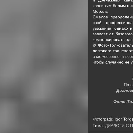
красивым белым пят
Мораль
Смелое преодолени
свой профессион
уважения, однако 
зависят от базовог
компенсировать одн
© Фото-Толкователь
легкового транспор
в межсезонье и все
чтобы случайно не 
По с
Диалог
Фото-То
Фотограф:
Igor Torg
Тема:
ДИАЛОГИ С 