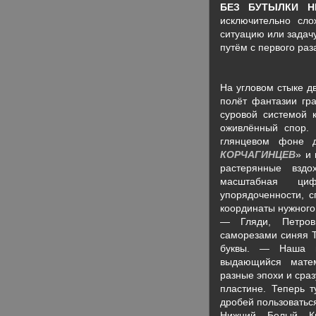
БЕЗ БУТЫЛКИ Н
исключительно сло
ситуацию или задач
путём с первого раз
На угловом стыке д
полёт фантазии гра
суровой системой к
оживлённый спор.
глянцевом фоне 
КОРЧАГИНЦЕВ
» и 
растерянные вздо
масштабная ци
упорядоченности, 
координаты нужного
— Гляди, Петров
саморезами синяя Т
буквы. — Наша го
выдающийся матем
разные эпохи и сра
пластине. Теперь т
дробей пользоватьс
Нижний Белый Кир