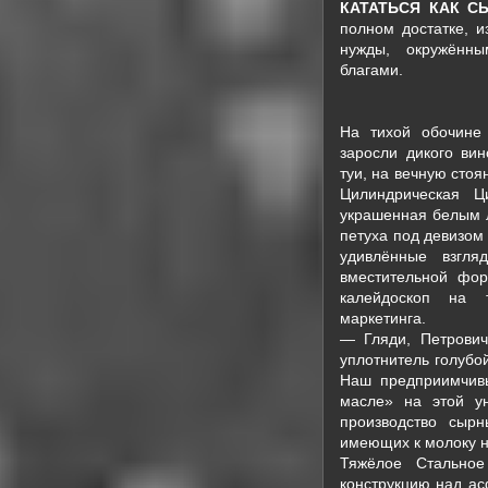
КАТАТЬСЯ КАК С
полном достатке, и
нужды, окружённ
благами.
На тихой обочине 
заросли дикого ви
туи, на вечную сто
Цилиндрическая Ц
украшенная белым л
петуха под девизо
удивлённые взгля
вместительной фор
калейдоскоп на 
маркетинга.
— Гляди, Петрови
уплотнитель голубо
Наш предприимчивы
масле» на этой ун
производство сыр
имеющих к молоку н
Тяжёлое Стально
конструкцию над а