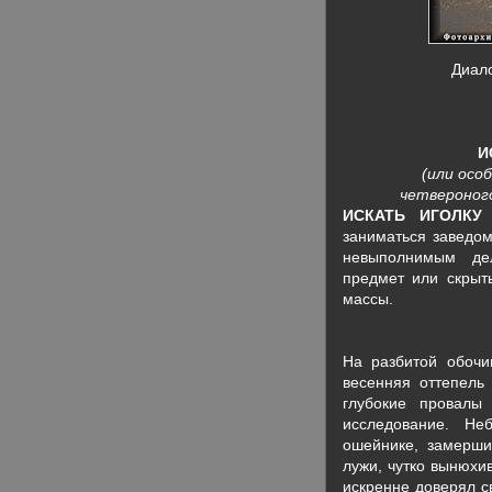
Диало
И
(или осо
четвероног
ИСКАТЬ ИГОЛКУ
заниматься заведом
невыполнимым дел
предмет или скрыт
массы.
На разбитой обочи
весенняя оттепель
глубокие провалы
исследование. Н
ошейнике, замерши
лужи, чутко вынюхи
искренне доверял с