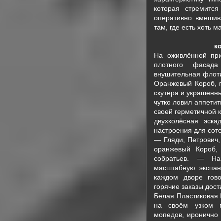
которая стремится
оперативно вмешив
там, где есть хоть 
к
На оживлённой при
плотного фасада
внушительная флоти
Оранжевый Короб, п
скутера и украшенн
чутко ловил аппети
своей герметичной 
двухколёсная эск
настроения для сот
— Гляди, Петрович
оранжевый Короб,
собратьев. — На
масштабную экспан
каждом дворе гов
горячие заказы дост
Белая Пластиковая 
на своём узком п
мопедов, иронично 