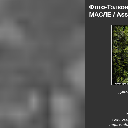
Фото-Толко
МАСЛЕ / Asso
Диало
(или ос
пирамиды