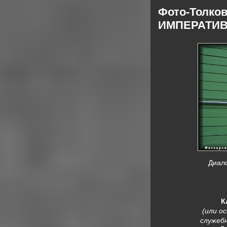
Фото-Толко
ИМПЕРАТИВ / 
Диало
К
(или о
служеб