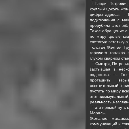
— Гляди, Петрович,
круглый цоколь Фон
цифры адреса. — Н
подключения с мак
прорубила этот жё
Такое обращение с 
по миру целые ква
световую эстетику в
Толстая Жёлтая Тру
горючего топлива 
глухом сварном стык
— Смотри, Петрович
застывшая в неско
водостока. — Тот
протащить взры
осветительный при
пустить по миру всю
этот коммунальный
реальность наглядн
— это прямой путь к
Мораль
Желание максима
коммуникаций и сов