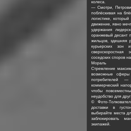
колеса.
— Смотри, Петрови
поблёскивая на бл
логистике, который
движение, явно мечт
удержания лидерс
оранжевый десант п
жильцов, здешняя р
курьерских зон 
сверхскоростная 
соседских споров н
Мораль
Стремление максима
возможные сферы 
потребителей —
коммерческий напор
чтобы повсеместн
неудобство для друг
© Фото-Толковател
доставки в густо
выбирайте места дл
заблокировать ма
экипажей.