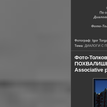
По с
Диалог
Фото-То
Фотограф:
Igor Torg
Тема:
ДИАЛОГИ С 
Фото-Толко
ПОХВАЛИШЬ
Associative 