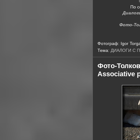
По с
Диалог
Фото-То
Фотограф:
Igor Torg
Тема:
ДИАЛОГИ С 
Фото-Толков
Associative 