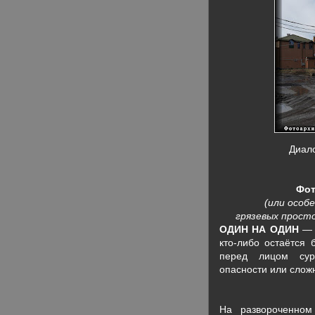
Диало
Фот
(или особ
грязевых прост
ОДИН НА ОДИН
— 
кто-либо остаётся
перед лицом суро
опасности или слож
На развороченном