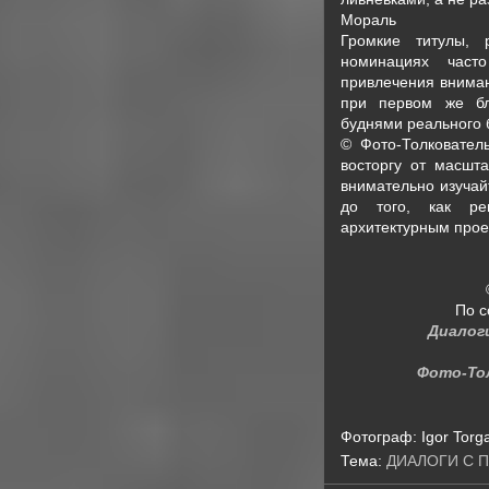
Мораль
Громкие титулы,
номинациях част
привлечения вниман
при первом же бл
буднями реального 
© Фото-Толковател
восторгу от масшт
внимательно изучай
до того, как ре
архитектурным прое
По с
Диалог
Фото-То
Фотограф:
Igor Torg
Тема:
ДИАЛОГИ С 