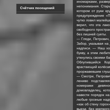
иномарками, развер
непонимания. Стары
Счётчик посещений
котором от руки кр
предупреждение «
чутко ловил малейш
верил, что эта лак
свободного простра
без лишней суеты.
— Гляди, Петрович,
Забор, указывая на
надписи. — Наш хо
букву, а этим любит
уткнулись своими б
Облупившийся Кор
врастающий колёсам
проржавевшим глуш
— Смотри, Петрович
лениво подставля
номерами девяно
домовладелец, кот
навести порядок на
любые грозные надп
«как об стену горо
выезд, без крепког