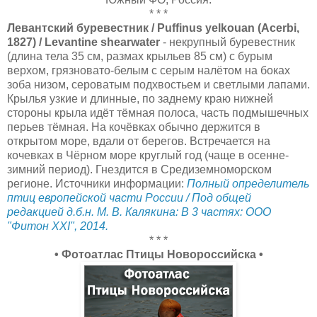
* * *
Левантский буревестник / Puffinus yelkouan (Acerbi,
1827) / Levantine shearwater
- некрупный буревестник
(длина тела 35 см, размах крыльев 85 см) с бурым
верхом, грязновато-белым с серым налётом на боках
зоба низом, сероватым подхвостьем и светлыми лапами.
Крылья узкие и длинные, по заднему краю нижней
стороны крыла идёт тёмная полоса, часть подмышечных
перьев тёмная. На кочёвках обычно держится в
открытом море, вдали от берегов. Встречается на
кочевках в Чёрном море круглый год (чаще в осенне-
зимний период). Гнездится в Средиземноморском
регионе. Источники информации:
Полный определитель
птиц европейской части России / Под общей
редакцией д.б.н. М. В. Калякина: В 3 частях: ООО
"Фитон XXI", 2014.
* * *
• Фотоатлас Птицы Новороссийска •