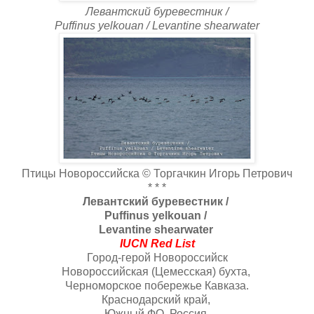
Левантский буревестник /
Puffinus yelkouan / Levantine shearwater
Птицы Новороссийска © Торгачкин Игорь Петрович
* * *
Левантский буревестник /
Puffinus yelkouan /
Levantine shearwater
IUCN Red List
Город-герой Новороссийск
Новороссийская (Цемесская) бухта,
Черноморское побережье Кавказа.
Краснодарский край,
Южный ФО, Россия.