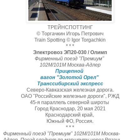
ТРЕЙНСПОТТИНГ
© Торгачкин Игорь Петрович
Train Spotting © Igor Torgachkin
* * *
Электровоз ЭП20-030 / Олимп
Фирменный поезд "Премиум"
102М/101М Москва-Адлер
Прицепной
вагон "Золотой Орел"
Транссибирский экспресс
Северо-Кавказская железная дорога.
ОАО "Российские железные дороги", РЖД
45-я параллель северной широты
Город Краснодар, 20 мая 2021
Краснодарский край,
Южный ФО, Россия.
* * *
Фирменный поезд "Премиум"
102М/101М Москва-
Адлер.
Поезд следует по маршруту через Рязань,