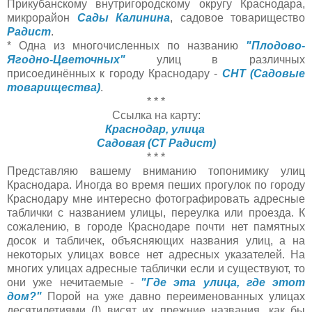
Прикубанскому внутригородскому округу Краснодара,
микрорайон
Сады Калинина
, садовое товарищество
Радист
.
* Одна из многочисленных по названию
"Плодово-
Ягодно-Цветочных"
улиц в различных
присоединённых к городу Краснодару -
СНТ (Садовые
товарищества)
.
* * *
Ссылка на карту:
Краснодар, улица
Садовая (СТ Радист)
* * *
Представляю вашему вниманию топонимику улиц
Краснодара. Иногда во время пеших прогулок по городу
Краснодару мне интересно фотографировать адресные
таблички с названием улицы, переулка или проезда. К
сожалению, в городе Краснодаре почти нет памятных
досок и табличек, объясняющих названия улиц, а на
некоторых улицах вовсе нет адресных указателей. На
многих улицах адресные таблички если и существуют, то
они уже нечитаемые -
"Где эта улица, где этот
дом?"
Порой на уже давно переименованных улицах
десятилетиями (!) висят их прежние названия, как бы