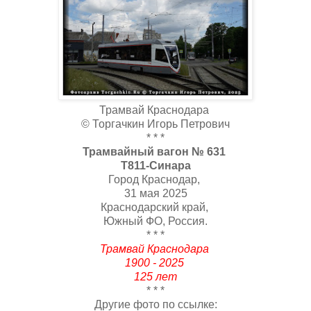
Трамвай Краснодара
© Торгачкин Игорь Петрович
* * *
Трамвайный вагон № 631
Т811-Синара
Город Краснодар,
31 мая 2025
Краснодарский край,
Южный ФО, Россия.
* * *
Трамвай Краснодара
1900 - 2025
125 лет
* * *
Другие фото по ссылке: