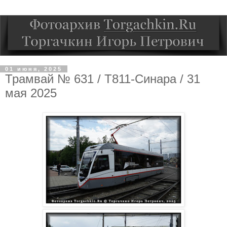
01 июня, 2025
Трамвай № 631 / Т811-Синара / 31
мая 2025