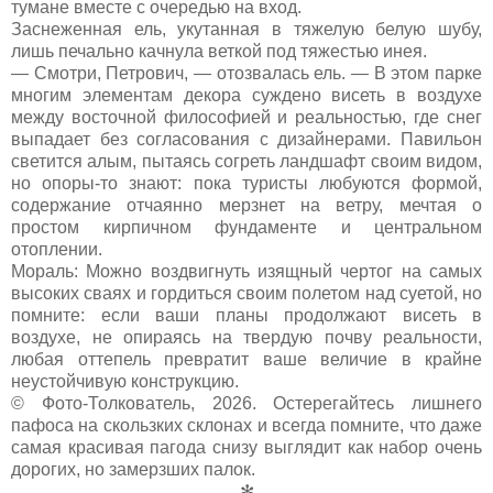
тумане вместе с очередью на вход.
Заснеженная ель, укутанная в тяжелую белую шубу,
лишь печально качнула веткой под тяжестью инея.
— Смотри, Петрович, — отозвалась ель. — В этом парке
многим элементам декора суждено висеть в воздухе
между восточной философией и реальностью, где снег
выпадает без согласования с дизайнерами. Павильон
светится алым, пытаясь согреть ландшафт своим видом,
но опоры-то знают: пока туристы любуются формой,
содержание отчаянно мерзнет на ветру, мечтая о
простом кирпичном фундаменте и центральном
отоплении.
Мораль: Можно воздвигнуть изящный чертог на самых
высоких сваях и гордиться своим полетом над суетой, но
помните: если ваши планы продолжают висеть в
воздухе, не опираясь на твердую почву реальности,
любая оттепель превратит ваше величие в крайне
неустойчивую конструкцию.
© Фото-Толкователь, 2026. Остерегайтесь лишнего
пафоса на скользких склонах и всегда помните, что даже
самая красивая пагода снизу выглядит как набор очень
дорогих, но замерзших палок.
✻