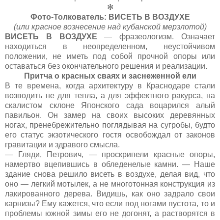
✻
Фото-Толкователь: ВИСЕТЬ В ВОЗДУХЕ
(или красное вознесение над кубанской мерзлотой)
ВИСЕТЬ В ВОЗДУХЕ
— фразеологизм. Означает
находиться в неопределенном, неустойчивом
положении, не иметь под собой прочной опоры или
оставаться без окончательного решения и реализации.
Притча о красных сваях и заснеженной ели
В те времена, когда архитектуру в Краснодаре стали
возводить не для тепла, а для эффектного ракурса, на
скалистом склоне Японского сада воцарился алый
павильон. Он замер на своих высоких деревянных
ногах, пренебрежительно поглядывая на сугробы, будто
его статус экзотического гостя освобождал от законов
гравитации и здравого смысла.
— Гляди, Петрович, — проскрипели красные опоры,
намертво вцепившись в обледенелые камни. — Наше
здание снова решило висеть в воздухе, делая вид, что
оно — легкий мотылек, а не многотонная конструкция из
лакированного дерева. Видишь, как оно задрало свои
карнизы? Ему кажется, что если под ногами пустота, то и
проблемы южной зимы его не догонят, а растворятся в