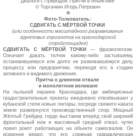
Диалоги с Природой: Притчи в объективе
© Торгачкин Игорь Петрович
✻
Фото-Толкователь:
СДВИГАТЬ С МЁРТВОЙ ТОЧКИ
(или особенности масштабного разравнивания
грунтовых горизонтов на краснодарской
стройплощадке)
СДВИГАТЬ С МЁРТВОЙ ТОЧКИ
— фразеологизм.
Означает давать толчок какому-либо застывшему,
остановившемуся или долго не развивавшемуся делу,
процессу или предприятию, переводя его в стадию
активного и видимого движения.
Притча о длинном отвале
и монолитном великане
На пыльной окраине Краснодара, где амбициозные
градостроительные проекты ежедневно отвоёвывают у
кубанской степи новые гектары, посреди свежего наката
земли развернулся производственный спор. Мощный
Жёлтый Грейдер, гордо выставив вперёд свой широкий
фронтальный нож и массивный средний отвал, чутко
ловил рокот работающих на объекте самосвалов. Он
искренне верил, что его сложная гидравлическая