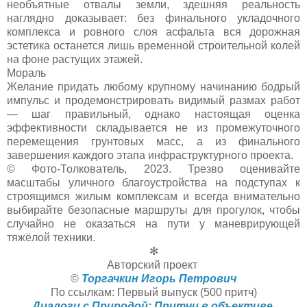
необъятные отвалы земли, здешняя реальность
наглядно доказывает: без финального укладочного
комплекса и ровного слоя асфальта вся дорожная
эстетика останется лишь временной строительной колей
на фоне растущих этажей.
Мораль
Желание придать любому крупному начинанию бодрый
импульс и продемонстрировать видимый размах работ
— шаг правильный, однако настоящая оценка
эффективности складывается не из промежуточного
перемещения грунтовых масс, а из финального
завершения каждого этапа инфраструктурного проекта.
© Фото-Толкователь, 2023. Трезво оценивайте
масштабы уличного благоустройства на подступах к
строящимся жилым комплексам и всегда внимательно
выбирайте безопасные маршруты для прогулок, чтобы
случайно не оказаться на пути у маневрирующей
тяжёлой техники.
✻
Авторский проект
©
Торгачкин Игорь Петрович
По ссылкам: Первый выпуск (500 притч)
Диалоги с Природой: Притчи в объективе