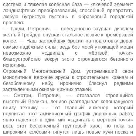
система и тяжёлая колёсная база — ключевой элемент
ландшафтных преобразований, способный превратить
любую бугристую пустошь в образцовый городской
проспект.
— Гляди, Петрович, — победоносно заурчал дизелем
жёлтый Грейдер, опуская стальное лезвие к промёрзшей
колее. — Наш застройщик бросил на подготовку дорог
самые надёжные силы, ведь без моей утюжащей мощи
невозможно «сдвигать с мёртвой точки»
благоустройство вокруг этого строящегося бетонного
исполина.
Огромный Многоэтажный Дом, устремивший свои
монолитные верхние ярусы к строительным кранам и
безоблачному небу, иронично блеснул редкими
застеклёнными окнами нижних этажей.
— Смотри, Петрович, — отозвался строящийся
высотный Великан, лениво разглядывая копошащуюся
внизу технику. — Тот главный инженер, который
подписал этот амбициозный график дорожных работ,
явно надеялся в один миг «сдвигать с мёртвой точки»
весь этот бесконечный грунтовый хаос, но пока за
широкими колёсами тянутся лишь новые кучи песка и