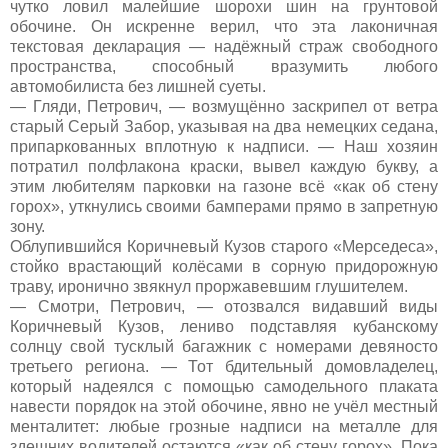
чутко ловил малейшие шорохи шин на грунтовой
обочине. Он искренне верил, что эта лаконичная
текстовая декларация — надёжный страж свободного
пространства, способный вразумить любого
автомобилиста без лишней суеты.
— Гляди, Петрович, — возмущённо заскрипел от ветра
старый Серый Забор, указывая на два немецких седана,
припаркованных вплотную к надписи. — Наш хозяин
потратил полфлакона краски, вывел каждую букву, а
этим любителям парковки на газоне всё «как об стену
горох», уткнулись своими бамперами прямо в запретную
зону.
Облупившийся Коричневый Кузов старого «Мерседеса»,
стойко врастающий колёсами в сорную придорожную
траву, иронично звякнул проржавевшим глушителем.
— Смотри, Петрович, — отозвался видавший виды
Коричневый Кузов, лениво подставляя кубанскому
солнцу свой тусклый багажник с номерами девяносто
третьего региона. — Тот бдительный домовладелец,
который надеялся с помощью самодельного плаката
навести порядок на этой обочине, явно не учёл местный
менталитет: любые грозные надписи на металле для
здешних водителей остаются «как об стену горох». Пока