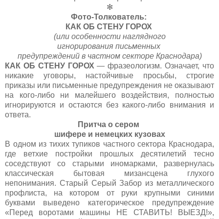
✻
Фото-Толкователь:
КАК ОБ СТЕНУ ГОРОХ
(или особенности наглядного
игнорирования
письменных
предупреждений
в частном секторе Краснодара)
КАК ОБ СТЕНУ ГОРОХ
— фразеологизм. Означает, что
никакие уговоры, настойчивые просьбы, строгие
приказы или письменные предупреждения не оказывают
на кого-либо ни малейшего воздействия, полностью
игнорируются и остаются без какого-либо внимания и
ответа.
Притча о сером
шифере
и немецких кузовах
В одном из тихих тупиков частного сектора Краснодара,
где ветхие постройки прошлых десятилетий тесно
соседствуют со старыми иномарками, развернулась
классическая бытовая мизансцена глухого
непонимания. Старый Серый Забор из металлического
профлиста, на котором от руки крупными синими
буквами выведено категорическое предупреждение
«Перед воротами машины НЕ СТАВИТЬ! ВЫЕЗД!»,