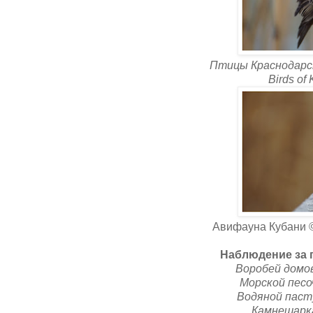
Птицы Краснодарск
Birds of
Авифауна Кубани ©
Наблюдение за 
Воробей домов
Морской песочн
Водяной пасту
Камнешарка 