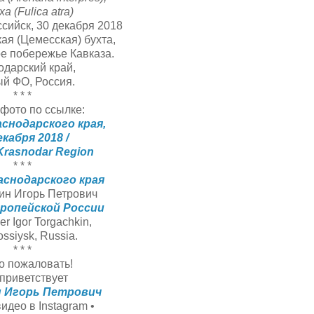
а (Fulica atra)
сийск, 30 декабря 2018
ая (Цемесская) бухта,
е побережье Кавказа.
одарский край,
й ФО, Россия.
* * *
фото по ссылке:
снодарского края,
екабря 2018 /
 Krasnodar Region
* * *
снодарского края
ин Игорь Петрович
ропейской России
er Igor Torgachkin,
ssiysk, Russia.
* * *
о пожаловать!
приветствует
н Игорь Петрович
видео в Instagram •