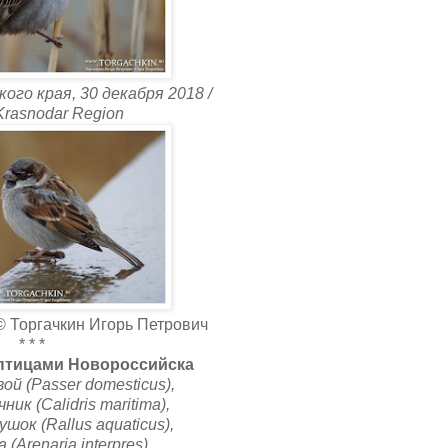
ого края, 30 декабря 2018 /
 Krasnodar Region
 Торгачкин Игорь Петрович
* * *
птицами Новороссийска
ой (Passer domesticus),
ик (Calidris maritima),
шок (Rallus aquaticus),
(Arenaria interpres),