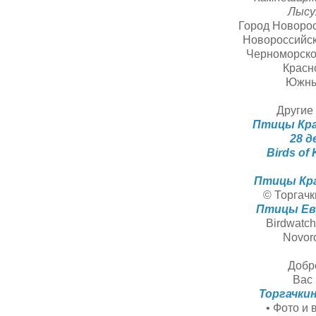
Лысух
Город Новорос
Новороссийск
Черноморско
Красн
Южны
Другие 
Птицы Кра
28 д
Birds of
Птицы Кра
© Торгачк
Птицы Ев
Birdwatch
Novoro
Добр
Вас 
Торгачки
• Фото и 