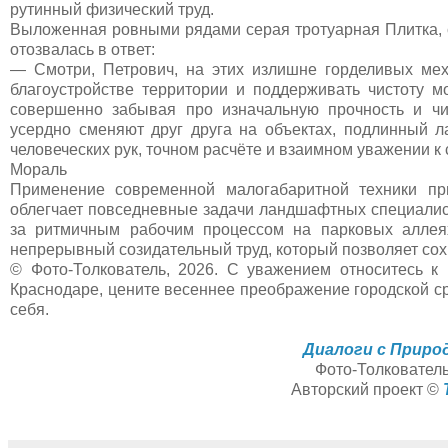
рутинный физический труд.
Выложенная ровными рядами серая тротуарная Плитка, с
отозвалась в ответ:
— Смотри, Петрович, на этих излишне горделивых мех
благоустройстве территории и поддерживать чистоту 
совершенно забывая про изначальную прочность и ч
усердно сменяют друг друга на объектах, подлинный
человеческих рук, точном расчёте и взаимном уважении к 
Мораль
Применение современной малогабаритной техники п
облегчает повседневные задачи ландшафтных специалист
за ритмичным рабочим процессом на парковых аллеях
непрерывный созидательный труд, который позволяет сох
© Фото-Толкователь, 2026. С уважением относитесь к 
Краснодаре, цените весеннее преображение городской ср
себя.
Диалоги с Приро
Фото-Толковател
Авторский проект ©