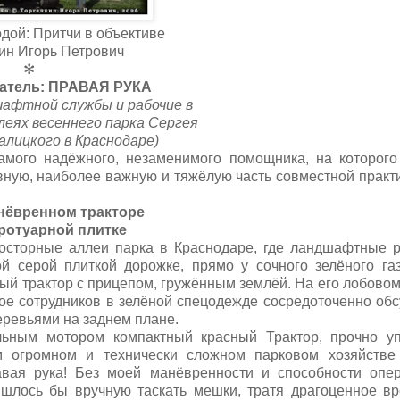
дой: Притчи в объективе
ин Игорь Петрович
✻
атель:
ПРАВАЯ РУКА
шафтной службы и рабочие в
леях весеннего парка Сергея
алицкого в Краснодаре)
амого надёжного, незаменимого помощника, на которого
ную, наиболее важную и тяжёлую часть совместной практ
нёвренном тракторе
тротуарной плитке
осторные аллеи парка в Краснодаре, где ландшафтные 
 серой плиткой дорожке, прямо у сочного зелёного га
ый трактор с прицепом, гружённым землёй. На его лобовом
ое сотрудников в зелёной спецодежде сосредоточенно об
еревьями на заднем плане.
льным мотором компактный красный Трактор, прочно у
м огромном и технически сложном парковом хозяйстве
вая рука! Без моей манёвренности и способности опе
ишлось бы вручную таскать мешки, тратя драгоценное в