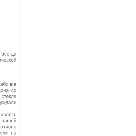
 всегда
ической
рабочие
зона со
 стекле
суждали
пираясь
 нашей
ративно
ремя на