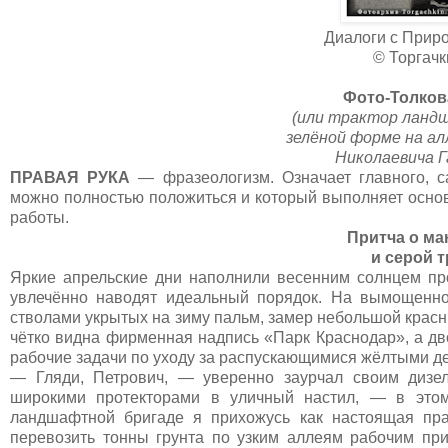
Диалоги с Приро
© Торгачк
Фото-Толков
(или трактор ланд
зелёной форме на ал
Николаевича Г
ПРАВАЯ РУКА
— фразеологизм. Означает главного, с
можно полностью положиться и который выполняет основ
работы.
Притча о ма
и серой 
Яркие апрельские дни наполнили весенним солнцем пр
увлечённо наводят идеальный порядок. На вымощенной
стволами укрытых на зиму пальм, замер небольшой красн
чётко видна фирменная надпись «Парк Краснодар», а дв
рабочие задачи по уходу за распускающимися жёлтыми д
— Гляди, Петрович, — уверенно заурчал своим дизе
широкими протекторами в уличный настил, — в это
ландшафтной бригаде я прихожусь как настоящая пра
перевозить тонны грунта по узким аллеям рабочим пр