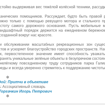
тойко выдерживая вес тяжёлой колёсной техники, рассуд
анических помощников. Рассуждает, будто быть правой 
можно только с помощью ревущего мотора и стального п
истоту самого дорожного основания. Пусть мобильные
 ландшафтный порядок держится на ежедневном бережно
созданной вокруг нас красоте.
ри обслуживании масштабных рекреационных зон сущес
ов и ускоряет благоустройство городских пространств. Н
, первостепенное значение имеет способность уважат
ранять уникальные зелёные объекты в безупречном состоя
нелёгкому повседневному труду сотрудников парка Гали
еды и всегда уверенно стремитесь к поддержанию чистоты
✻
дой: Притчи в объективе
ь: Ассоциативный словарь
Торгачкин Игорь Петрович
✻