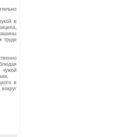
ительно
рукой в
рицепа,
 машины
м труде
твенно
аблюдая
ь чужой
нии.
цкого в
 вокруг