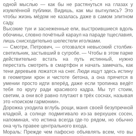
одной мыслью — как бы не растянуться на глазах у
изумлённой публики. Видишь, как мы выгнулись? Это
чтобы жизнь мёдом не казалась даже в самом элитном
саду.
Высокие туи и заснеженные ели, выстроившиеся вдоль
обочины, словно почётный караул на параде тщеславия,
лишь снисходительно шелестели иголками.
— Смотри, Петрович, — отозвался невысокий столбик-
светильник, застывший в сугробе. — Чтобы в этом парке
действительно встать на путь истинный, нужно
перестать смотреть в смартфон и начать замечать, как
тени деревьев ложатся на снег. Люди ищут здесь истину
в геометрии крон и чистоте бетона, а она прячется в
умении просто идти вперёд, даже если тропинка ведёт
тебя по кругу ради красивого кадра. Мы тут стоим,
светим, а они всё равно плутают в трёх соснах, называя
это «поиском гармонии».
Дорожка уходила вглубь рощи, маня своей безупречной
кладкой, а солнце подмигивало из-за верхушек сосен,
напоминая, что истина всегда где-то рядом, но обычно
она чуть правее центрального входа.
Мораль: Прежде чем пафосно объявлять всем, что вы