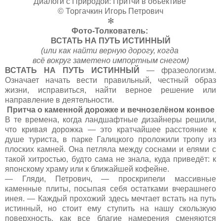
Диалоги с Природой: Притчи в объективе
© Торгачкин Игорь Петрович
✻
Фото-Толкователь:
ВСТАТЬ НА ПУТЬ ИСТИННЫЙ
(или как найти верную дорогу, когда
всё вокруг заметено импортным снегом)
ВСТАТЬ НА ПУТЬ ИСТИННЫЙ
— фразеологизм.
Означает начать вести правильный, честный образ
жизни, исправиться, найти верное решение или
направление в деятельности.
Притча о каменной дорожке и вечнозелёном конвое
В те времена, когда ландшафтные дизайнеры решили,
что кривая дорожка — это кратчайшее расстояние к
душе туриста, в парке Галицкого проложили тропу из
плоских камней. Она петляла между соснами и елями с
такой хитростью, будто сама не знала, куда приведёт: к
японскому храму или к ближайшей кофейне.
— Гляди, Петрович, — проскрипели массивные
каменные плиты, посыпая себя остатками вчерашнего
инея. — Каждый прохожий здесь мечтает встать на путь
истинный, но стоит ему ступить на нашу скользкую
поверхность, как все благие намерения сменяются