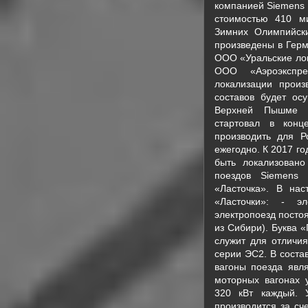
компанией Siemens 
стоимостью 410 м
Зимних Олимпийски
произведены в Герм
ООО «Уральские лок
ООО «Аэроэкспре
локализации произ
составов будет ос
Верхней Пышме (С
стартовал в конц
производить для Р
ежегодно. К 2017 го
быть локализовано
поездов Siemens 
«Ласточка». В на
«Ласточки»: - эл
электропоезд посто
из Сибири). Буква «
служит для отличи
серии ЭС2. В соста
вагоны поезда явл
моторных вагонах 
320 кВт каждый. 
производится за сч