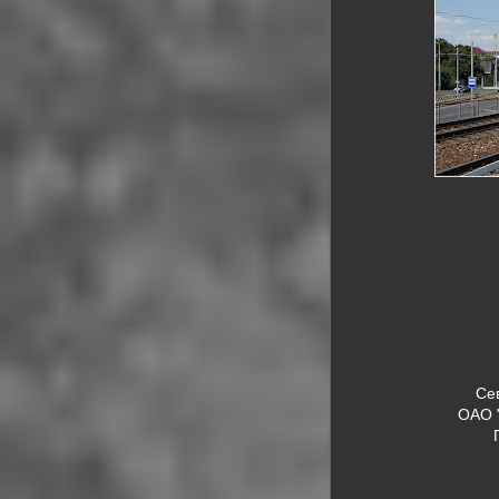
Се
ОАО 