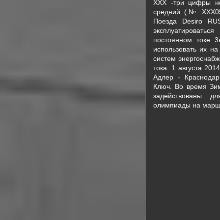
ХХХ -три цифры н
средний (№ ХХХ05
Поезда Desiro RU
эксплуатировать
постоянном токе 3
использовать их на
систем энергоснабж
тока. 1 августа 201
Адлер - Краснодар
Ключ. Во время Зи
задействованы дл
олимпиады на маршр