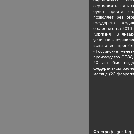
сертификата соот
сертификата пять л
будет пройти оч
позволяет без огр
государств, вход
состоянию на 2016 
Киргизия). В янва
успешно завершилис
испытания прошёл
«Российские желез
производство ЭП3Д 
40 лет был выдан
федеральном желез
месяце (22 февраля
Фотограф:
Igor Torg