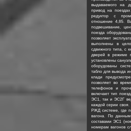
выдаваемого на д
привод на поездах
редуктор с пром
отношение 4,85. В
подвешивание, цен
поезда оборудован
позволяет эксплуат
выполнены в цело
сдвижного типа, с 
дверей в режиме г
установлены санузлы
оборудованы сист
табло для вывода и
клади предусмотр
позволяет во врем
телефонов и прочи
включает тип поезд
ЭС1, так и ЭС2Г ве
каждой серии своя.
РЖД системе, где 
вагона. По данны
составами ЭС1 (ном
номерам вагонов с