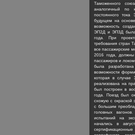
Таможенного сою
аналогичный по к
постоянного тока
будущем на основе
возможность созда
ЭП2Д и ЭП3Д была
года. При проект
требования стран Т
все пассажирские м
2016 года, должны
пассажиров и локом
была разработана
возможности формир
которая в случае
реализована на пра
был построен в во
года. Поезд был о
схожую с окраской 
с большим преобла
головных вагонов
испытаний на экс
начались в авгу
сертификационные