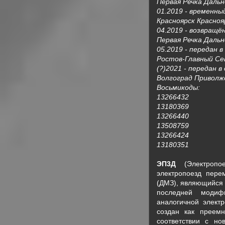
Первая Речка Дальн
01.2019 - временны
Красноярск Краснояр
04.2019 - возвращё
Первая Речка Дальн
05.2019 - передан 
Ростов-Главный Сев
(?)2021 - передан в
Волгоград Приволжс
Восьмикоды:
13266432
13180369
13266440
13508759
13266424
13180351
ЭП3Д
(Электропое
электропоезд пере
(ДМЗ), являющийся
последней модиф
аналогичной элект
создан как преем
соответствии с но