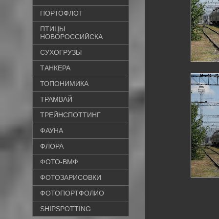
ПОРТОФЛОТ
ПТИЦЫ
НОВОРОССИЙСКА
СУХОГРУЗЫ
ТАНКЕРА
ТОПОНИМИКА
ТРАМВАЙ
ТРЕЙНСПОТТИНГ
ФАУНА
ФЛОРА
ФОТО-ВМФ
ФОТОЗАРИСОВКИ
ФОТОПОРТФОЛИО
SHIPSPOTTING