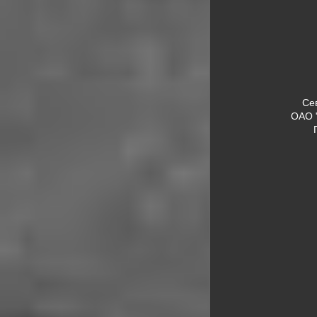
Се
ОАО 