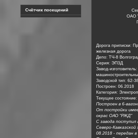
Счётчик посещений
Се
ОАО 
Дорога приписки: П
железная дорога
Депо: ТЧ-8 Волгогр
Серия: ЭП3Д
Завод-изготовитель
машиностроительны
Заводской тип: 62-3
Построен: 06.2018
Категория: Электро
Текущее состояние:
Построен в 6-ваго
От постройки име
окрас ОАО "РЖД"
С завода поступил
Северо-Кавказской ж
08.2018 - передан 