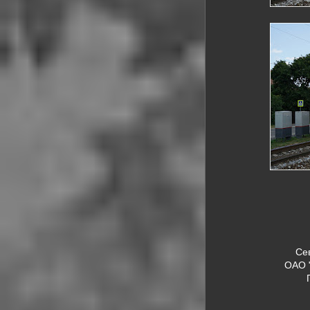
Се
ОАО 