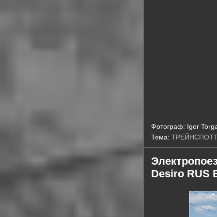
Фотограф:
Igor Torg
Тема:
ТРЕЙНСПОТ
Электропоез
Desiro RUS 