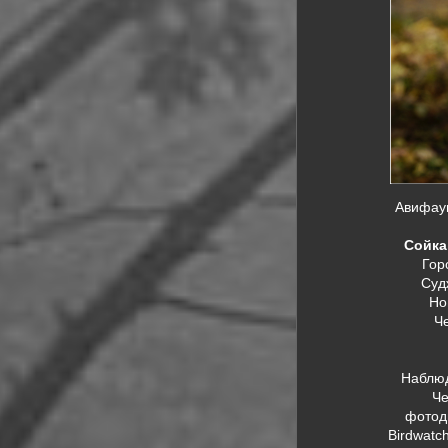
Авифаун
Сойка 
Гор
Суд
Но
Ч
Наблюд
Че
фотод
Birdwatch