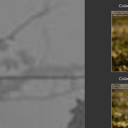
Сойк
Сойк