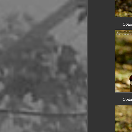
Сойк
Сойк