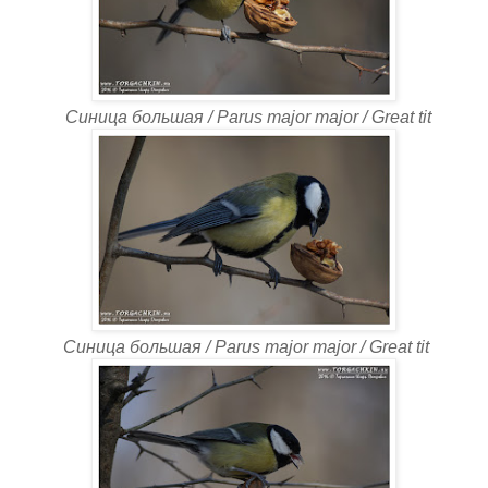
Синица большая / Parus major major / Great tit
Синица большая / Parus major major / Great tit