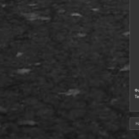
Ф
Т
Н