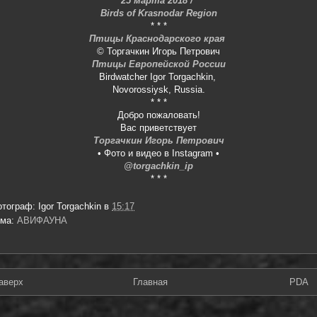
25 марта 2018 /
Birds of Krasnodar Region
* * *
Птицы Краснодарского края
© Торгачкин Игорь Петрович
Птицы Европейской России
Birdwatcher Igor Torgachkin,
Novorossiysk, Russia.
* * *
Добро пожаловать!
Вас приветствует
Торгачкин Игорь Петрович
• Фото и видео в Instagram •
@torgachkin_ip
* * *
отограф:
Igor Torgachkin
в
15:17
ема:
АВИФАУНА
аверх
Главная
PDA