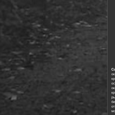
Со
ок
кр
ос
ок
кр
ры
бе
от
мо