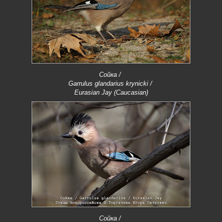
Сойка /
Garrulus glandarius krynicki /
Eurasian Jay (Caucasian)
Сойка /