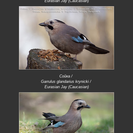
Eurasian Jay (Caucasian)
Сойка /
Garrulus glandarius krynicki /
Eurasian Jay (Caucasian)