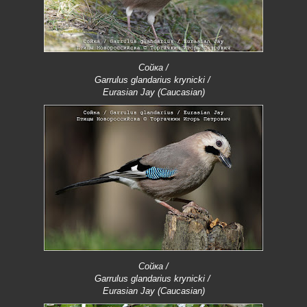
Сойка /
Garrulus glandarius krynicki /
Eurasian Jay (Caucasian)
Сойка /
Garrulus glandarius krynicki /
Eurasian Jay (Caucasian)