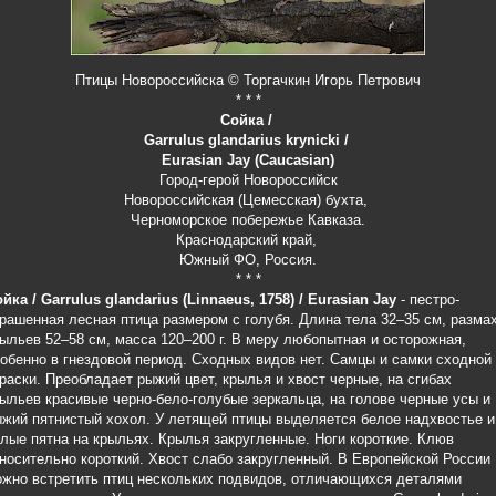
Птицы Новороссийска © Торгачкин Игорь Петрович
* * *
Сойка /
Garrulus glandarius krynicki /
Eurasian Jay (Caucasian)
Город-герой Новороссийск
Новороссийская (Цемесская) бухта,
Черноморское побережье Кавказа.
Краснодарский край,
Южный ФО, Россия.
* * *
йка / Garrulus glandarius (Linnaeus, 1758) / Eurasian Jay
- пестро-
рашенная лесная птица размером с голубя. Длина тела 32–35 см, разма
ыльев 52–58 см, масса 120–200 г. В меру любопытная и осторожная,
обенно в гнездовой период. Сходных видов нет. Самцы и самки сходной
раски. Преобладает рыжий цвет, крылья и хвост черные, на сгибах
ыльев красивые черно-бело-голубые зеркальца, на голове черные усы и
жий пятнистый хохол. У летящей птицы выделяется белое надхвостье и
лые пятна на крыльях. Крылья закругленные. Ноги короткие. Клюв
носительно короткий. Хвост слабо закругленный. В Европейской России
жно встретить птиц нескольких подвидов, отличающихся деталями