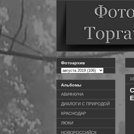
Фотоархив
16
Альбомы
С
АВИФАУНА
E
ДИАЛОГИ С ПРИРОДОЙ
КРАСНОДАР
ЛЮКИ
НОВОРОССИЙСК