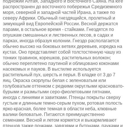
подножий Алтая, Западного и Восточного Саяна. На юге
распространен до восточного побережья Средиземного
моря, северной и западной частей Ирана, а также по
северу Африки. Обычный гнездящийся, пролетный и
зимующий вид Европейской России. Весной держатся
парами, в остальное время - стайками. Гнездятся по
опушкам смешанных и лиственных лесов, в садах и
парках, иногда образуя колонии. Гнездо располагается
обычно высоко на боковых ветвях деревьев, изредка на
кустах. Оно представляет собой толстостенную чашу из
тонких травинок, корешков, растительных волокон;
обычно переплетено паутиной и облицовано коконами
насекомых и пауков. В выстилке используется
растительный пух, шерсть и перья. В кладке от 3 до 7
яиц. Окраска скорлупы белая с зеленоватым или
голубоватым оттенком с редкими округлыми красновато-
бурыми и размытыми серо-фиолетовыми пятнами,
иногда с линиями и завитками. Птенцы покрыты сверху
густым и длинным темно-серым пухом, ротовая полость
ярко-красная, более темная в области неба, клювные
валики беловатые. Питаются преимущественно
семенами. Весной и летом кормятся и выкармливают
птенцов также почками, завязями и бутонами, пауками и