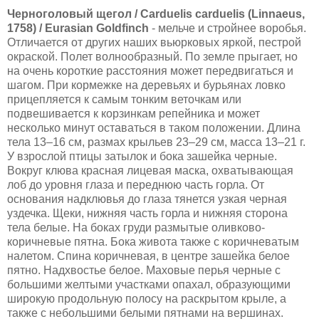
Черноголовый щегол / Carduelis carduelis (Linnaeus,
1758) / Eurasian Goldfinch
- мельче и стройнее воробья.
Отличается от других наших вьюрковых яркой, пестрой
окраской. Полет волнообразный. По земле прыгает, но
на очень короткие расстояния может передвигаться и
шагом. При кормежке на деревьях и бурьянах ловко
прицепляется к самым тонким веточкам или
подвешивается к корзинкам репейника и может
несколько минут оставаться в таком положении. Длина
тела 13–16 см, размах крыльев 23–29 см, масса 13–21 г.
У взрослой птицы затылок и бока зашейка черные.
Вокруг клюва красная лицевая маска, охватывающая
лоб до уровня глаза и переднюю часть горла. От
основания надклювья до глаза тянется узкая черная
уздечка. Щеки, нижняя часть горла и нижняя сторона
тела белые. На боках груди размытые оливково-
коричневые пятна. Бока живота также с коричневатым
налетом. Спина коричневая, в центре зашейка белое
пятно. Надхвостье белое. Маховые перья черные с
большими желтыми участками опахал, образующими
широкую продольную полосу на раскрытом крыле, а
также с небольшими белыми пятнами на вершинах.