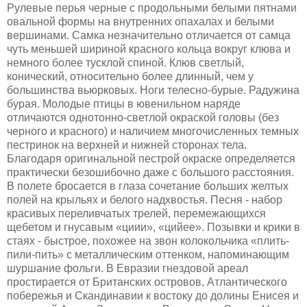
Рулевые перья черные с продольными белыми пятнами
овальной формы на внутренних опахалах и белыми
вершинами. Самка незначительно отличается от самца
чуть меньшей шириной красного кольца вокруг клюва и
немного более тусклой спиной. Клюв светлый,
конический, относительно более длинный, чем у
большинства вьюрковых. Ноги телесно-бурые. Радужина
бурая. Молодые птицы в ювенильном наряде
отличаются однотонно-светлой окраской головы (без
черного и красного) и наличием многочисленных темных
пестринок на верхней и нижней сторонах тела.
Благодаря оригинальной пестрой окраске определяется
практически безошибочно даже с большого расстояния.
В полете бросается в глаза сочетание больших желтых
полей на крыльях и белого надхвостья. Песня - набор
красивых переливчатых трелей, перемежающихся
щебетом и гнусавым «циии», «цийее». Позывки и крики в
стаях - быстрое, похожее на звон колокольчика «плить-
пили-пить» с металлическим оттенком, напоминающим
шуршание фольги. В Евразии гнездовой ареал
простирается от Британских островов, Атлантического
побережья и Скандинавии к востоку до долины Енисея и