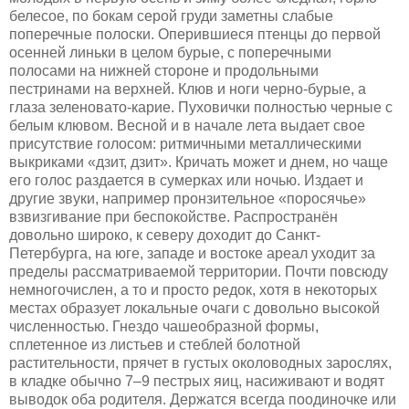
белесое, по бокам серой груди заметны слабые
поперечные полоски. Оперившиеся птенцы до первой
осенней линьки в целом бурые, с поперечными
полосами на нижней стороне и продольными
пестринами на верхней. Клюв и ноги черно-бурые, а
глаза зеленовато-карие. Пуховички полностью черные с
белым клювом. Весной и в начале лета выдает свое
присутствие голосом: ритмичными металлическими
выкриками «дзит, дзит». Кричать может и днем, но чаще
его голос раздается в сумерках или ночью. Издает и
другие звуки, например пронзительное «поросячье»
взвизгивание при беспокойстве. Распространён
довольно широко, к северу доходит до Санкт-
Петербурга, на юге, западе и востоке ареал уходит за
пределы рассматриваемой территории. Почти повсюду
немногочислен, а то и просто редок, хотя в некоторых
местах образует локальные очаги с довольно высокой
численностью. Гнездо чашеобразной формы,
сплетенное из листьев и стеблей болотной
растительности, прячет в густых околоводных зарослях,
в кладке обычно 7–9 пестрых яиц, насиживают и водят
выводок оба родителя. Держатся всегда поодиночке или