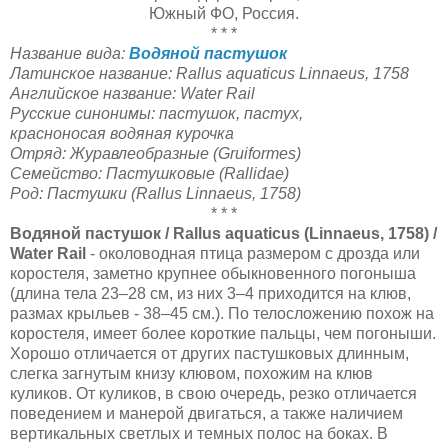
Южный ФО, Россия.
* * *
Название вида:
Водяной пастушок
Латинское название:
Rallus aquaticus Linnaeus, 1758
Английское название:
Water Rail
Русские синонимы:
пастушок, пастух,
красноносая водяная курочка
Отряд:
Журавлеобразные (Gruiformes)
Семейство:
Пастушковые (Rallidae)
Род:
Пастушки (Rallus Linnaeus, 1758)
* * *
Водяной пастушок / Rallus aquaticus (Linnaeus, 1758) /
Water Rail
- околоводная птица размером с дрозда или
коростеля, заметно крупнее обыкновенного погоныша
(длина тела 23–28 см, из них 3–4 приходится на клюв,
размах крыльев - 38–45 см.). По телосложению похож на
коростеля, имеет более короткие пальцы, чем погоныши.
Хорошо отличается от других пастушковых длинным,
слегка загнутым книзу клювом, похожим на клюв
куликов. От куликов, в свою очередь, резко отличается
поведением и манерой двигаться, а также наличием
вертикальных светлых и темных полос на боках. В