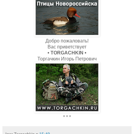
Добро пожаловать!
Вас приветствует
• TORGACHKIN •
Торгачкин Игорь Петрович
* * *
Igor Torgachkin
в
15:49