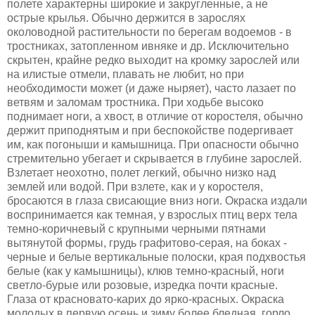
полете характерны широкие и закругленные, а не
острые крылья. Обычно держится в зарослях
околоводной растительности по берегам водоемов - в
тростниках, затопленном ивняке и др. Исключительно
скрытен, крайне редко выходит на кромку зарослей или
на илистые отмели, плавать не любит, но при
необходимости может (и даже ныряет), часто лазает по
ветвям и заломам тростника. При ходьбе высоко
поднимает ноги, а хвост, в отличие от коростеля, обычно
держит приподнятым и при беспокойстве подергивает
им, как погоныши и камышница. При опасности обычно
стремительно убегает и скрывается в глубине зарослей.
Взлетает неохотно, полет легкий, обычно низко над
землей или водой. При взлете, как и у коростеля,
бросаются в глаза свисающие вниз ноги. Окраска издали
воспринимается как темная, у взрослых птиц верх тела
темно-коричневый с крупными черными пятнами
вытянутой формы, грудь графитово-серая, на боках -
черные и белые вертикальные полоски, края подхвостья
белые (как у камышницы), клюв темно-красный, ноги
светло-бурые или розовые, изредка почти красные.
Глаза от красновато-карих до ярко-красных. Окраска
молодых в первую осень и зиму более бледная, горло