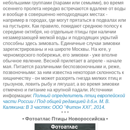
небольшими группами (парами или семьями), во время
осеннего пролета нередко встречаются вдалеке от воды
и вообще в совершенно неподходящих местах -
например в городах, где могут прятаться в подвалах или
на пустырях. Как правило, покидают среднюю полосу к
середине октября, но отдельные птицы при наличии
незамерзающей мелкой воды и подходящих укрытий
способны здесь зимовать. Единичные случаи зимовки
зарегистрированы и на широте Москвы. На юге, у
черноморского побережья, его зимовки - уже вполне
обычное явление. Весной прилетает в апреле - начале
мая. Питается различными беспозвоночными и, реже,
позвоночными: за ним известна некоторая склонность к
хищничеству - он может разорять гнезда мелких птиц и
грызунов, ловить рыбу и лягушат, а во время зимовки
отмечено и питание на крупной падали. Источники
информации:
Полный определитель птиц европейской
части России / Под общей редакцией д.б.н. М. В.
Калякина: В 3 частях: ООО "Фитон XXI", 2014.
* * *
• Фотоатлас Птицы Новороссийска •