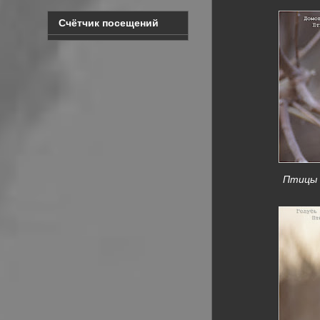
Счётчик посещений
Птицы К