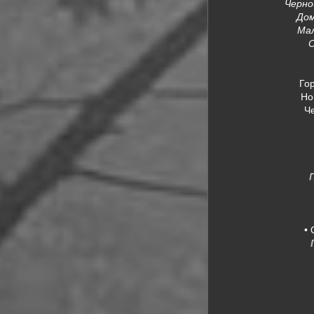
Чернош
Дом
Мал
О
Го
Но
Ч
•