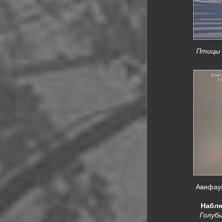
Птицы К
Авифаун
Наблю
Голубь