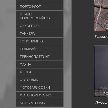
ПОРТОФЛОТ
ПТИЦЫ
НОВОРОССИЙСКА
СУХОГРУЗЫ
ТАНКЕРА
Птицы К
ТОПОНИМИКА
ТРАМВАЙ
ТРЕЙНСПОТТИНГ
ФАУНА
ФЛОРА
ФОТО-ВМФ
ФОТОЗАРИСОВКИ
ФОТОПОРТФОЛИО
Птицы К
SHIPSPOTTING