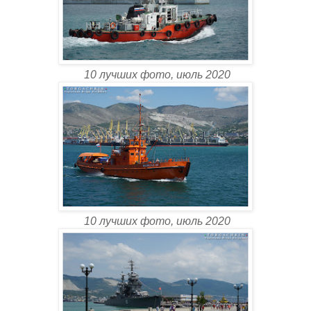
10 лучших фото, июль 2020
10 лучших фото, июль 2020