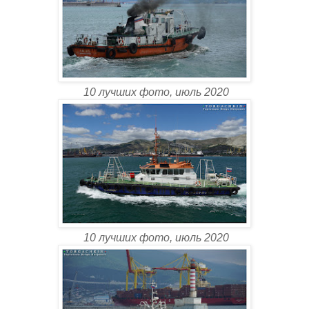
10 лучших фото, июль 2020
10 лучших фото, июль 2020