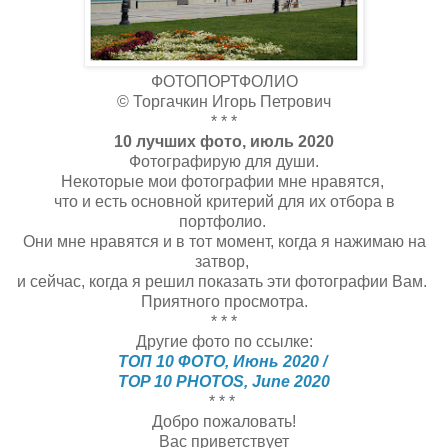
ФОТОПОРТФОЛИО
© Торгачкин Игорь Петрович
* * *
10 лучших фото, июль 2020
Фотографирую для души.
Некоторые мои фотографии мне нравятся,
что и есть основной критерий для их отбора в
портфолио.
Они мне нравятся и в тот момент, когда я нажимаю на
затвор,
и сейчас, когда я решил показать эти фотографии Вам.
Приятного просмотра.
* * *
Другие фото по ссылке:
ТОП 10 ФОТО, Июнь 2020 /
TOP 10 PHOTOS, June 2020
* * *
Добро пожаловать!
Вас приветствует