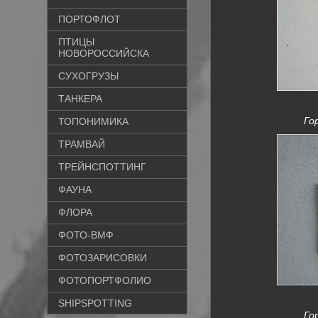
ПОРТОФЛОТ
ПТИЦЫ
НОВОРОССИЙСКА
СУХОГРУЗЫ
ТАНКЕРА
Го
ТОПОНИМИКА
ТРАМВАЙ
ТРЕЙНСПОТТИНГ
ФАУНА
ФЛОРА
ФОТО-ВМФ
ФОТОЗАРИСОВКИ
ФОТОПОРТФОЛИО
SHIPSPOTTING
Го