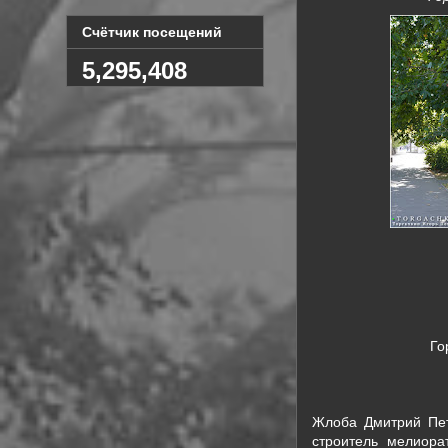
Счётчик посещений
5,295,408
Го
Жлоба Дмитрий Петр
строитель мелиора