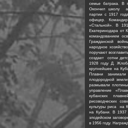
семье батрака. В г
Окончил школу ав
партии с 1917 год
офицер. Командир
«Стальной». В 19
Екатеринодара от 
командованием ос
Гражданской войн
народное хозяйство
поручают возглавит
создает сотни детс
1928 году Д. Жлоб
крупнейшее на Куб
Плавни занимали
плодородной земли
размывали плотины
управление «Плавс
кубанских плавн
рисоводческих сов
культуры риса на 
на Кубани. В 1937
злодейском заговор
в 1956 году. Награ