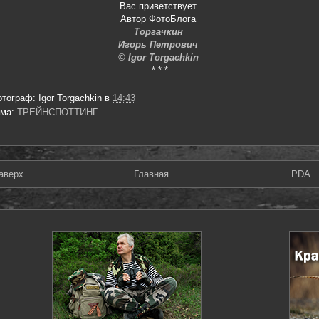
Вас приветствует
Автор ФотоБлога
Торгачкин
Игорь Петрович
© Igor Torgachkin
* * *
отограф:
Igor Torgachkin
в
14:43
ема:
ТРЕЙНСПОТТИНГ
аверх
Главная
PDA