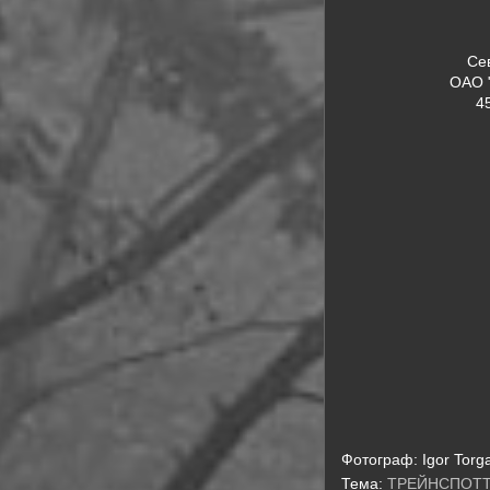
Се
ОАО 
4
Фотограф:
Igor Torg
Тема:
ТРЕЙНСПОТ