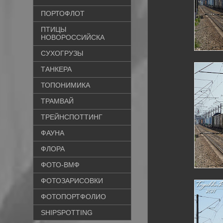
ПОРТОФЛОТ
ПТИЦЫ
НОВОРОССИЙСКА
СУХОГРУЗЫ
ТАНКЕРА
ТОПОНИМИКА
ТРАМВАЙ
ТРЕЙНСПОТТИНГ
ФАУНА
ФЛОРА
ФОТО-ВМФ
ФОТОЗАРИСОВКИ
ФОТОПОРТФОЛИО
SHIPSPOTTING