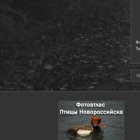
Ф
Т
Н