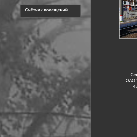
Счётчик посещений
Се
ОАО 
4