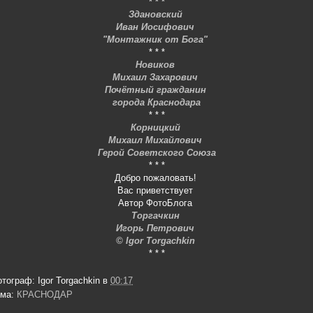
* * *
Здановский
Иван Иосифович
"Монтажник от Бога"
* * *
Новиков
Михаил Захарович
Почётный гражданин
города Краснодара
* * *
Корницкий
Михаил Михайлович
Герой Советского Союза
* * *
Добро пожаловать!
Вас приветствует
Автор ФотоБлога
Торгачкин
Игорь Петрович
© Igor Torgachkin
* * *
отограф:
Igor Torgachkin
в
00:17
ема:
КРАСНОДАР