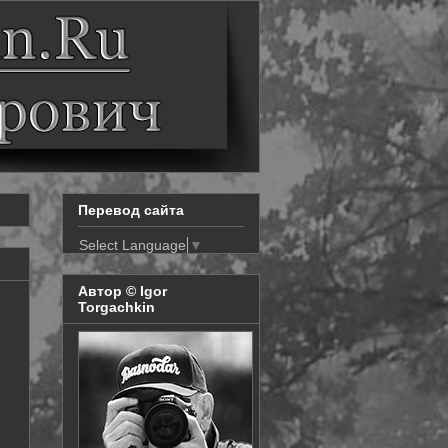
Перевод сайта
Select Language
▼
Автор © Igor
Torgachkin