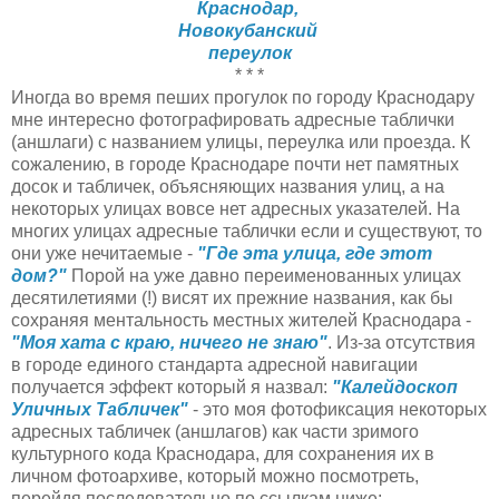
Краснодар,
Новокубанский
переулок
* * *
Иногда во время пеших прогулок по городу Краснодару
мне интересно фотографировать адресные таблички
(аншлаги) с названием улицы, переулка или проезда. К
сожалению, в городе Краснодаре почти нет памятных
досок и табличек, объясняющих названия улиц, а на
некоторых улицах вовсе нет адресных указателей. На
многих улицах адресные таблички если и существуют, то
они уже нечитаемые -
"Где эта улица, где этот
дом?"
Порой на уже давно переименованных улицах
десятилетиями (!) висят их прежние названия, как бы
сохраняя ментальность местных жителей Краснодара -
"Моя хата с краю, ничего не знаю"
. Из-за отсутствия
в городе единого стандарта адресной навигации
получается эффект который я назвал:
"Калейдоскоп
Уличных Табличек"
- это моя фотофиксация некоторых
адресных табличек (аншлагов) как части зримого
культурного кода Краснодара, для сохранения их в
личном фотоархиве, который можно посмотреть,
перейдя последовательно по ссылкам ниже: