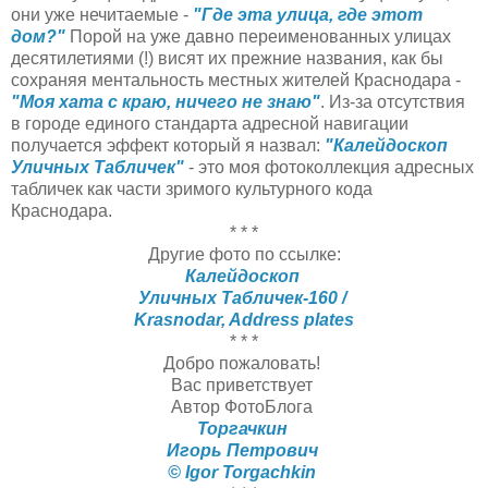
они уже нечитаемые -
"Где эта улица, где этот
дом?"
Порой на уже давно переименованных улицах
десятилетиями (!) висят их прежние названия, как бы
сохраняя ментальность местных жителей Краснодара -
"Моя хата с краю, ничего не знаю"
. Из-за отсутствия
в городе единого стандарта адресной навигации
получается эффект который я назвал:
"Калейдоскоп
Уличных Табличек"
- это моя фотоколлекция адресных
табличек как части зримого культурного кода
Краснодара.
* * *
Другие фото по ссылке:
Калейдоскоп
Уличных Табличек-160 /
Krasnodar, Address plates
* * *
Добро пожаловать!
Вас приветствует
Автор ФотоБлога
Торгачкин
Игорь Петрович
© Igor Torgachkin