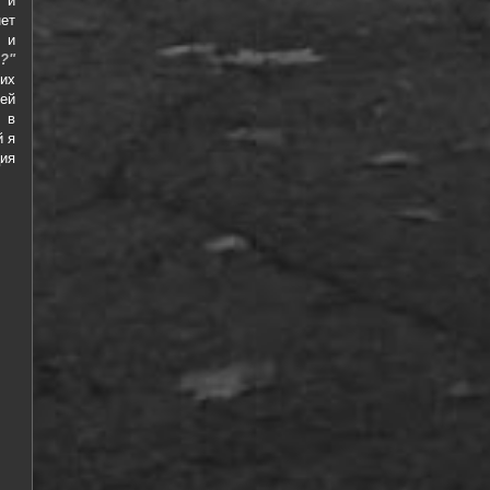
 и
ет
 и
?"
их
ей
я в
й я
ия