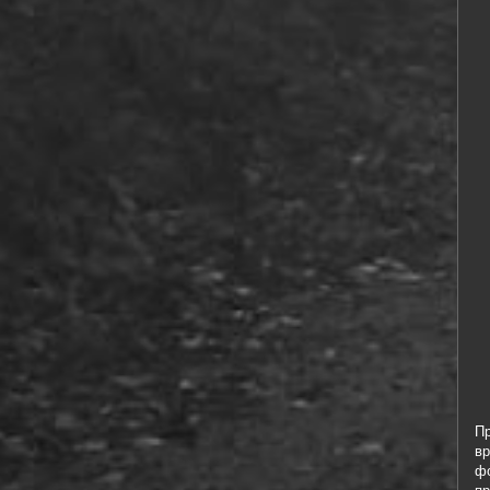
П
в
ф