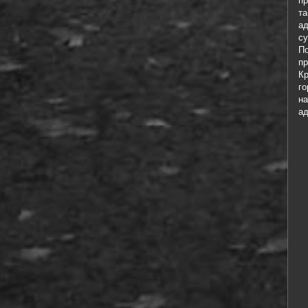
пр
та
а
с
По
п
К
го
н
ад