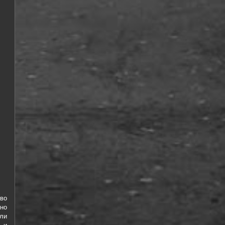
во
но
ли