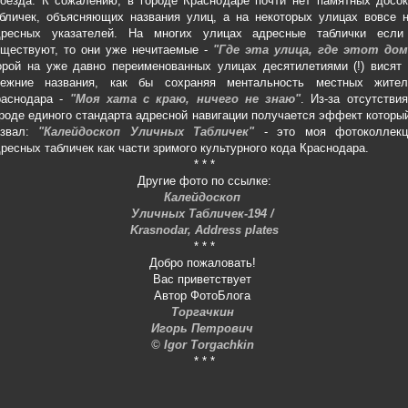
оезда. К сожалению, в городе Краснодаре почти нет памятных досок
бличек, объясняющих названия улиц, а на некоторых улицах вовсе н
дресных указателей. На многих улицах адресные таблички если
уществуют, то они уже нечитаемые -
"Где эта улица, где этот дом
рой на уже давно переименованных улицах десятилетиями (!) висят 
режние названия, как бы сохраняя ментальность местных жител
раснодара -
"Моя хата с краю, ничего не знаю"
. Из-за отсутстви
роде единого стандарта адресной навигации получается эффект которы
азвал:
"Калейдоскоп Уличных Табличек"
- это моя фотоколлекц
ресных табличек как части зримого культурного кода Краснодара.
* * *
Другие фото по ссылке:
Калейдоскоп
Уличных Табличек-194 /
Krasnodar, Address plates
* * *
Добро пожаловать!
Вас приветствует
Автор ФотоБлога
Торгачкин
Игорь Петрович
© Igor Torgachkin
* * *