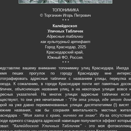
ТОПОНИМИКА
© Торгачкин Игорь Петрович
* * *
Калейдоскоп
Уличных Табличек
Адресные таблички
как культурный артефакт
Город Краснодар, 2025
Краснодарский край,
Южный ФО, Россия.
* * *
редставляю вашему вниманию топонимику улиц Краснодара. Иногда 
ремя пеших прогулок по городу Краснодару мне интерес
отографировать адресные таблички с названием улицы, переулка и
оезда. К сожалению, в городе Краснодаре почти нет памятных досок
бличек, объясняющих названия улиц, а на некоторых улицах вовсе н
дресных указателей. На многих улицах адресные таблички если
уществуют, то они уже нечитаемые -
"Где эта улица, где этот дом
рой на уже давно переименованных улицах десятилетиями (!) висят 
режние названия, как бы сохраняя ментальность местных жител
раснодара -
"Моя хата с краю, ничего не знаю"
. Из-за отсутстви
роде единого стандарта адресной навигации получается эффект которы
азвал:
"Калейдоскоп Уличных Табличек"
- это моя фотоколлекц