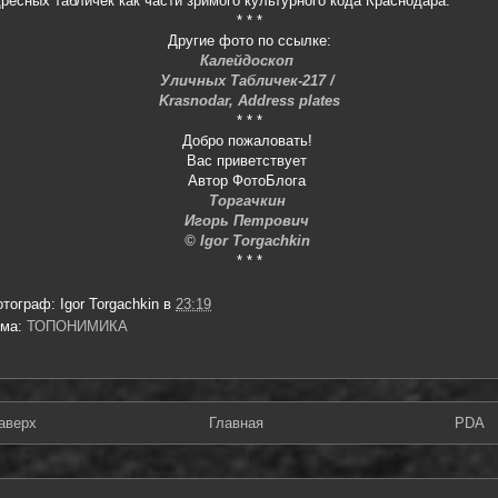
ресных табличек как части зримого культурного кода Краснодара.
* * *
Другие фото по ссылке:
Калейдоскоп
Уличных Табличек-217 /
Krasnodar, Address plates
* * *
Добро пожаловать!
Вас приветствует
Автор ФотоБлога
Торгачкин
Игорь Петрович
© Igor Torgachkin
* * *
отограф:
Igor Torgachkin
в
23:19
ема:
ТОПОНИМИКА
аверх
Главная
PDA