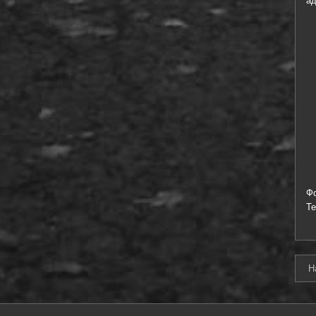
ад
Ф
Т
Н