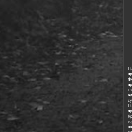
П
в
ф
пр
та
а
с
По
п
К
го
н