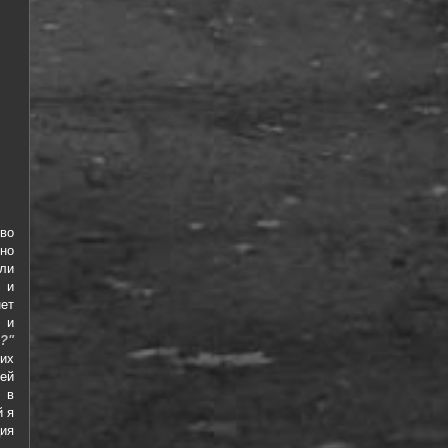
во
но
ли
 и
ет
 и
?"
их
ей
я в
й я
ия