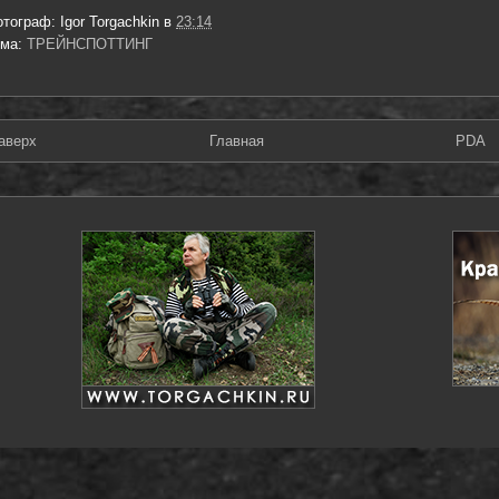
отограф:
Igor Torgachkin
в
23:14
ема:
ТРЕЙНСПОТТИНГ
аверх
Главная
PDA