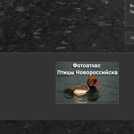
Ф
Т
Н