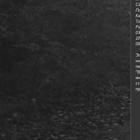
С
По
К
Т
Р
03
10
09
Э
но
п
"
ин
с
пр