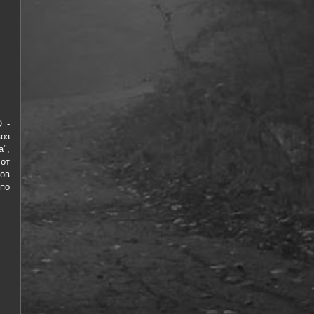
 -
воз
",
от
сов
по