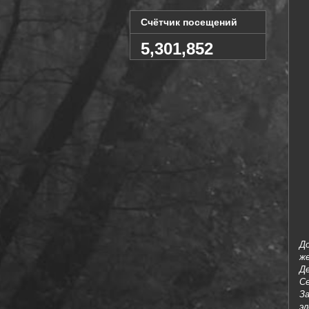
Счётчик посещений
5,301,852
До
же
Де
С
З
э