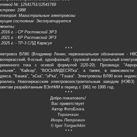
етевой №: 12541751/12541769
строен: 1988
атегория: Магистральные электровозы
екущее состояние: Эксплуатируется
емонты:
.2016 г. - СР Ростовский ЭРЗ
.2021 г. - КР Ростовский ЭРЗ
.2025 г. - ТР-3 СЛД Карасук
* * *
лектровоз ВЛ80 (Владимир Ленин; первоначальное обозначение - Н8О
вочеркасский, 8-осный, однофазный) - грузовой магистральный электро
еременного тока с осевой формулой 2(20-20). Прозвища: "Аврора
Выльник", "Кайсер", "ВОСЬМИДЕСЯТка", а также, в зависимости 
декса, "Кашка", "эСка", "эРка", "Тэшка". Электровозы ВЛ80 всех индек
троились Новочеркасским электровозостроительным заводом (НЭВЗ) 
оектам разработанным ВЭлНИИ в период с 1961 по 1995 год.
* * *
Добро пожаловать!
Вас приветствует
Автор ФотоБлога
Торгачкин
Игорь Петрович
© Igor Torgachkin
* * *