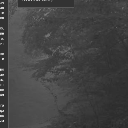
ил
ая
оте
тов
о,
ин
е,
ит
ко
 и
во
ью
ек,
ет
но
ая
га
да
но
ым