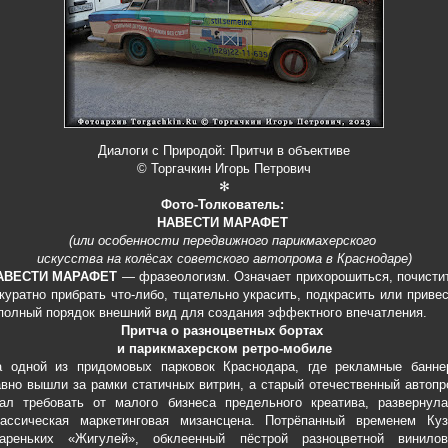
Диалоги с Природой: Притчи в объективе
© Торгачкин Игорь Петрович
✻
Фото-Толкователь:
НАВЕСТИ МАРАФЕТ
(или особенности передвижного парикмахерского
искусства на колёсах советского автопрома в Краснодаре)
АВЕСТИ МАРАФЕТ
— фразеологизм. Означает прихорошиться, почисти
куратно прибрать что-либо, тщательно украсить, подкрасить или приве
полный порядок внешний вид для создания эффектного впечатления.
Притча о разноцветных бортах
и парикмахерском ретро-мобиле
а одной из придомовых парковок Краснодара, где рекламные банне
вно вышли за рамки статичных витрин, а старый отечественный автоп
тал требовать от малого бизнеса предельного креатива, развернула
лассическая маркетинговая мизансцена. Потрёпанный временем Куз
тареньких «Жигулей», обклеенный пёстрой разноцветной винилов