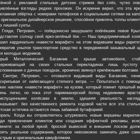
лёнкой с рекламой стильных детских стрижек без слёз, чутко лов
ивлённые взгляды редких прохожих. Он искренне верил, что эта ярк
кламная обёртка с номерами телефонов и социальными сетями на кап
оригинальное дизайнерское решение, способное привлечь толпы клиен
з лишней суеты.
 Гляди, Петрович, — победоносно зашуршало поблёкшее левое Крыл
дставляя солнцу свой ярко-зелёный бок. — Наш предприимчивый хозя
ешил кардинально «навести марафет» на этом видавшем виды раритет
евратив унылое транспортное средство в передвижной зазывальный щ
ля молодых модников.
ерый Металлический Багажник на крыше автомобиля, стой
держивающий на своих стальных перекладинах лишь пустоту
споминания о дачных поездках, иронично звякнул крепёжными болтами.
 Смотри, Петрович, — отозвался видавший виды Багажник, лени
оскрипывая от набегающего степного ветра. — Попытаться с помощ
ких наклеек «навести марафет» на кузове, который помнит прошлый в
чень легко, но пока этот парикмахерский болид недвижимо враста
риспущенными колёсами в землю, здешняя реальность нагляд
казывает: без качественного ремонта ходовой части вся эта стильн
тская эстетика останется лишь забавной бутафорией.
ораль: Когда вы отправляетесь штурмовать новые вершины маркетин
ади привлечения клиентов или создания эффектной рекламы, всег
омните: за любой яркой, броской вывеской и внешним лоском долж
тоять реальное содержание, которое невозможно заменить даже сам
ёстрым и оригинальным камуфляжем.