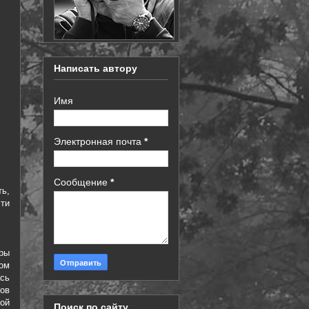
Написать автору
Имя
Электронная почта
*
Сообщение
*
ть,
сти
ры
ром
сь
ов
ой
Поиск по сайту