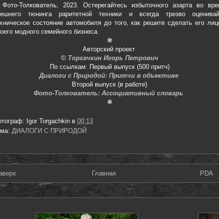
 Фото-Толкователь, 2023. Остерегайтесь избыточного азарта во вре
нешнего тюнинга раритетной техники и всегда трезво оценивай
хническое состояние автомобиля до того, как решите сделать его ли
оего модного семейного бизнеса.
✻
Авторский проект
©
Торгачкин Игорь Петрович
По ссылкам: Первый выпуск (500 притч)
Диалоги с Природой: Притчи в объективе
Второй выпуск (в работе)
Фото-Толкователь: Ассоциативный словарь
✻
отограф:
Igor Torgachkin
в
00:13
ема:
ДИАЛОГИ С ПРИРОДОЙ
аверх
Главная
PDA