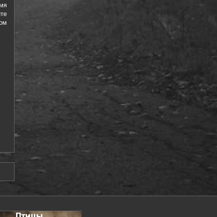
мя
те
цом