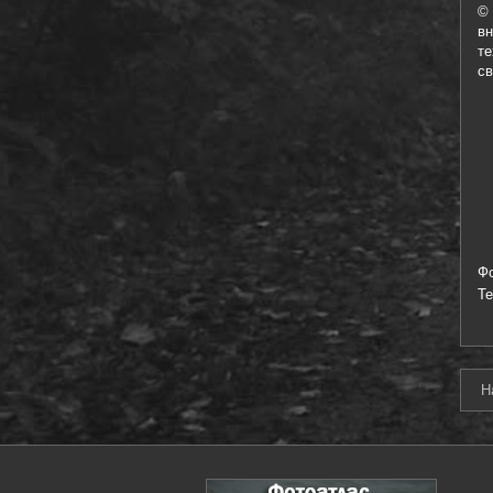
©
в
те
св
Ф
Т
Н