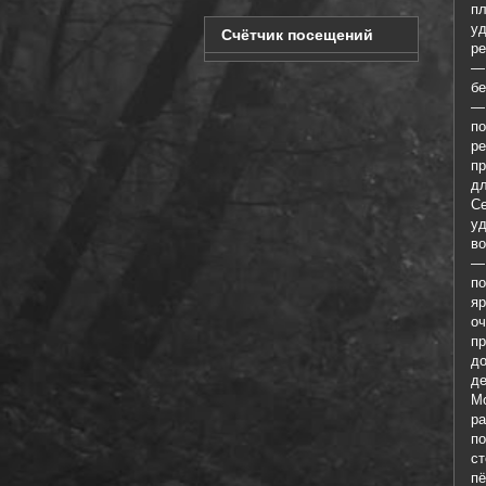
п
уд
Счётчик посещений
ре
— 
бе
—
по
р
пр
д
С
у
во
—
п
яр
о
п
до
де
М
р
п
с
п