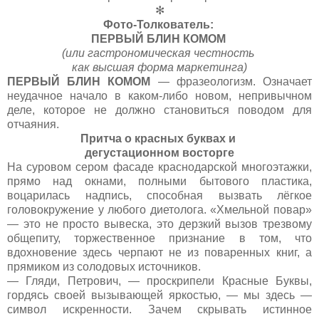
✻
Фото-Толкователь:
ПЕРВЫЙ БЛИН КОМОМ
(или гастрономическая честность
как высшая форма маркетинга)
ПЕРВЫЙ БЛИН КОМОМ
— фразеологизм. Означает
неудачное начало в каком-либо новом, непривычном
деле, которое не должно становиться поводом для
отчаяния.
Притча о красных буквах и
дегустационном восторге
На суровом сером фасаде краснодарской многоэтажки,
прямо над окнами, полными бытового пластика,
воцарилась надпись, способная вызвать лёгкое
головокружение у любого диетолога. «Хмельной повар»
— это не просто вывеска, это дерзкий вызов трезвому
общепиту, торжественное признание в том, что
вдохновение здесь черпают не из поваренных книг, а
прямиком из солодовых источников.
— Гляди, Петрович, — проскрипели Красные Буквы,
гордясь своей вызывающей яркостью, — мы здесь —
символ искренности. Зачем скрывать истинное