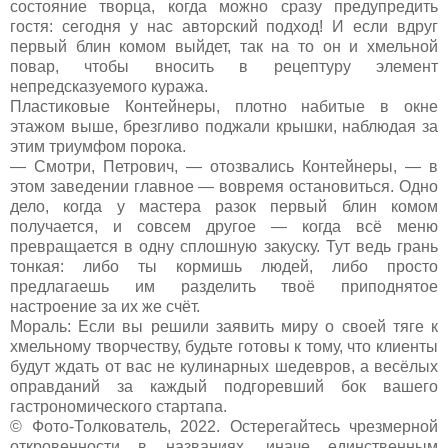
состояние творца, когда можно сразу предупредить
гостя: сегодня у нас авторский подход! И если вдруг
первый блин комом выйдет, так на то он и хмельной
повар, чтобы вносить в рецептуру элемент
непредсказуемого куража.
Пластиковые Контейнеры, плотно набитые в окне
этажом выше, брезгливо поджали крышки, наблюдая за
этим триумфом порока.
— Смотри, Петрович, — отозвались Контейнеры, — в
этом заведении главное — вовремя остановиться. Одно
дело, когда у мастера разок первый блин комом
получается, и совсем другое — когда всё меню
превращается в одну сплошную закуску. Тут ведь грань
тонкая: либо ты кормишь людей, либо просто
предлагаешь им разделить твоё приподнятое
настроение за их же счёт.
Мораль: Если вы решили заявить миру о своей тяге к
хмельному творчеству, будьте готовы к тому, что клиенты
будут ждать от вас не кулинарных шедевров, а весёлых
оправданий за каждый подгоревший бок вашего
гастрономического стартапа.
© Фото-Толкователь, 2022. Остерегайтесь чрезмерной
откровенности в названиях, иначе единственным