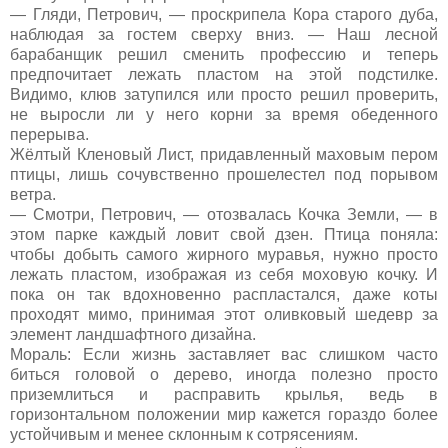
— Гляди, Петрович, — проскрипела Кора старого дуба,
наблюдая за гостем сверху вниз. — Наш лесной
барабанщик решил сменить профессию и теперь
предпочитает лежать пластом на этой подстилке.
Видимо, клюв затупился или просто решил проверить,
не выросли ли у него корни за время обеденного
перерыва.
Жёлтый Кленовый Лист, придавленный маховым пером
птицы, лишь сочувственно прошелестел под порывом
ветра.
— Смотри, Петрович, — отозвалась Кочка Земли, — в
этом парке каждый ловит свой дзен. Птица поняла:
чтобы добыть самого жирного муравья, нужно просто
лежать пластом, изображая из себя моховую кочку. И
пока он так вдохновенно распластался, даже коты
проходят мимо, принимая этот оливковый шедевр за
элемент ландшафтного дизайна.
Мораль: Если жизнь заставляет вас слишком часто
биться головой о дерево, иногда полезно просто
приземлиться и расправить крылья, ведь в
горизонтальном положении мир кажется гораздо более
устойчивым и менее склонным к сотрясениям.