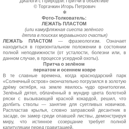
Диалоги с Природой: Притчи в объективе
© Торгачкин Игорь Петрович
✻
Фото-Толкователь:
ЛЕЖАТЬ ПЛАСТОМ
(или камуфляжная сиеста зелёного
дятла в поисках муравьиного счастья)
ЛЕЖАТЬ ПЛАСТОМ
— фразеологизм. Означает
находиться в горизонтальном положении в состоянии
полной неподвижности (от усталости, болезни или, в
данном случае, в процессе усердной охоты).
Притча о зелёном
пернатом и осеннем ковре
В те славные времена, когда краснодарский парк
«Солнечный остров» окончательно погрузился в золотую
дрёму октября, на земле явилось чудо орнитологии.
Зелёный дятел, облачённый в мундир цвета болотной
ряски с вызывающей красной кокардой, решил, что
долбить стволы — занятие для суетливых новичков.
Распластав крылья, словно заправский десантник в
засаде, он замер среди опавшей листвы, демонстрируя
миру, что истинное созерцание требует полной
капитуляции перед гравитацией.