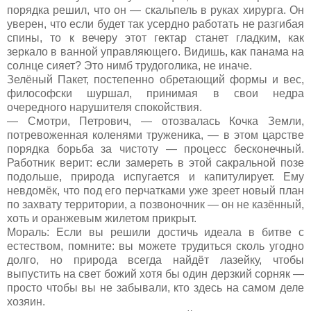
порядка решил, что он — скальпель в руках хирурга. Он
уверен, что если будет так усердно работать не разгибая
спины, то к вечеру этот гектар станет гладким, как
зеркало в ванной управляющего. Видишь, как панама на
солнце сияет? Это нимб трудоголика, не иначе.
Зелёный Пакет, постепенно обретающий формы и вес,
философски шуршал, принимая в свои недра
очередного нарушителя спокойствия.
— Смотри, Петрович, — отозвалась Кочка Земли,
потревоженная коленями труженика, — в этом царстве
порядка борьба за чистоту — процесс бесконечный.
Работник верит: если замереть в этой сакральной позе
подольше, природа испугается и капитулирует. Ему
невдомёк, что под его перчатками уже зреет новый план
по захвату территории, а позвоночник — он не казённый,
хоть и оранжевым жилетом прикрыт.
Мораль: Если вы решили достичь идеала в битве с
естеством, помните: вы можете трудиться сколь угодно
долго, но природа всегда найдёт лазейку, чтобы
выпустить на свет божий хотя бы один дерзкий сорняк —
просто чтобы вы не забывали, кто здесь на самом деле
хозяин.