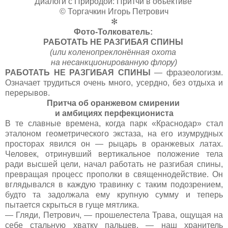
Диалоги с Природой: Притчи в объективе
© Торгачкин Игорь Петрович
✻
Фото-Толкователь:
РАБОТАТЬ НЕ РАЗГИБАЯ СПИНЫ
(или коленопреклонённая охота
на несанкционированную флору)
РАБОТАТЬ НЕ РАЗГИБАЯ СПИНЫ
— фразеологизм.
Означает трудиться очень много, усердно, без отдыха и
перерывов.
Притча об оранжевом смирении
и амбициях перфекциониста
В те славные времена, когда парк «Краснодар» стал
эталоном геометрического экстаза, на его изумрудных
просторах явился он — рыцарь в оранжевых латах.
Человек, отринувший вертикальное положение тела
ради высшей цели, начал работать не разгибая спины,
превращая процесс прополки в священнодействие. Он
вглядывался в каждую травинку с таким подозрением,
будто та задолжала ему крупную сумму и теперь
пытается скрыться в гуще мятлика.
— Гляди, Петрович, — прошелестела Трава, ощущая на
себе стальную хватку пальцев, — наш хранитель