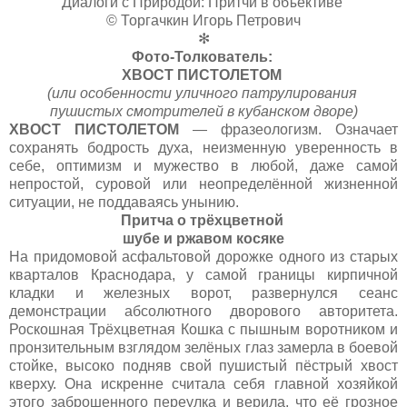
Диалоги с Природой: Притчи в объективе
© Торгачкин Игорь Петрович
✻
Фото-Толкователь:
ХВОСТ ПИСТОЛЕТОМ
(или особенности уличного патрулирования
пушистых смотрителей в кубанском дворе)
ХВОСТ ПИСТОЛЕТОМ
— фразеологизм. Означает
сохранять бодрость духа, неизменную уверенность в
себе, оптимизм и мужество в любой, даже самой
непростой, суровой или неопределённой жизненной
ситуации, не поддаваясь унынию.
Притча о трёхцветной
шубе и ржавом косяке
На придомовой асфальтовой дорожке одного из старых
кварталов Краснодара, у самой границы кирпичной
кладки и железных ворот, развернулся сеанс
демонстрации абсолютного дворового авторитета.
Роскошная Трёхцветная Кошка с пышным воротником и
пронзительным взглядом зелёных глаз замерла в боевой
стойке, высоко подняв свой пушистый пёстрый хвост
кверху. Она искренне считала себя главной хозяйкой
этого заброшенного переулка и верила, что её грозное