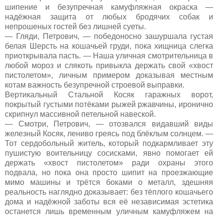
шипение и безупречная камуфляжная окраска —
надёжная защита от любых бродячих собак и
непрошеных гостей без лишней суеты.
— Гляди, Петрович, — победоносно зашуршала густая
белая Шерсть на кошачьей груди, пока хищница слегка
приоткрывала пасть. — Наша уличная смотрительница в
любой мороз и слякоть привыкла держать свой «хвост
пистолетом», личным примером доказывая местным
котам важность безупречной строевой выправки.
Вертикальный Стальной Косяк гаражных ворот,
покрытый густыми потёками рыжей ржавчины, иронично
скрипнул массивной петельной навеской.
— Смотри, Петрович, — отозвался видавший виды
железный Косяк, лениво греясь под блёклым солнцем. —
Тот сердобольный житель, который подкармливает эту
пушистую воительницу сосисками, явно помогает ей
держать «хвост пистолетом» ради охраны этого
подвала, но пока она просто шипит на проезжающие
мимо машины и трётся боками о металл, здешняя
реальность наглядно доказывает: без тёплого кошачьего
дома и надёжной заботы вся её независимая эстетика
останется лишь временным уличным камуфляжем на