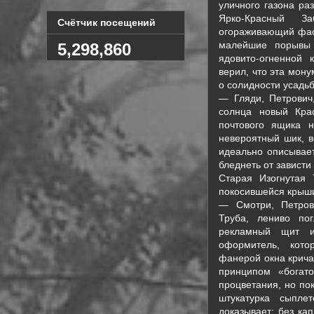
уличного газона ра
Ярко-Красный З
Счётчик посещений
огораживающий фаса
малейшие порывы 
5,298,860
ядовито-огненной 
верил, что эта мон
о солидности усадь
— Гляди, Петрович
солнца новый Кра
почтового ящика 
невероятный шик, в
идеально описывае
бледнеть от зависти
Старая Изогнутая 
покосившейся крыши
— Смотри, Петров
Труба, лениво по
рекламный щит и
оформитель, кото
фанерой окна крича
принципом «богат
процветания, но по
штукатурка сыпле
доказывает: без ка