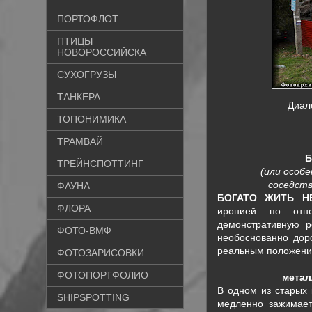
ПОРТОФЛОТ
ПТИЦЫ
НОВОРОССИЙСКА
СУХОГРУЗЫ
ТАНКЕРА
Диало
ТОПОНИМИКА
ТРАМВАЙ
Б
ТРЕЙНСПОТТИНГ
(или особ
соседств
ФАУНА
БОГАТО ЖИТЬ Н
ФЛОРА
иронией по отн
демонстративную р
ФОТО-ВМФ
необоснованно дор
реальным положени
ФОТОЗАРИСОВКИ
ФОТОПОРТФОЛИО
метал
В одном из старых 
SHIPSPOTTING
медленно зажимает