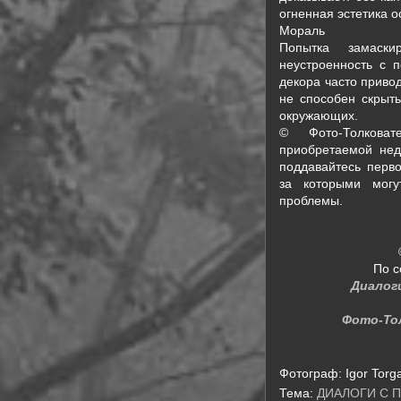
огненная эстетика 
Мораль
Попытка замаск
неустроенность с 
декора часто приво
не способен скрыт
окружающих.
© Фото-Толковат
приобретаемой нед
поддавайтесь перв
за которыми могу
проблемы.
По с
Диалог
Фото-То
Фотограф:
Igor Torg
Тема:
ДИАЛОГИ С 