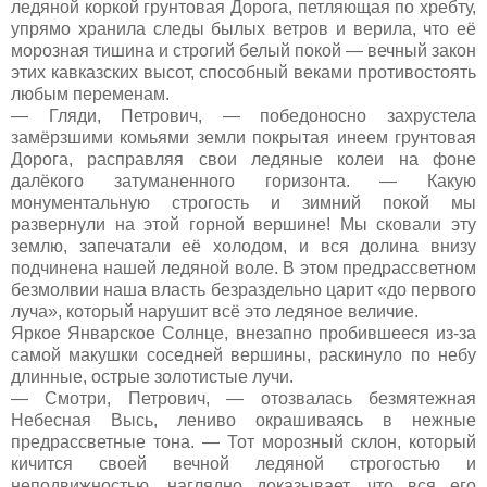
ледяной коркой грунтовая Дорога, петляющая по хребту,
упрямо хранила следы былых ветров и верила, что её
морозная тишина и строгий белый покой — вечный закон
этих кавказских высот, способный веками противостоять
любым переменам.
— Гляди, Петрович, — победоносно захрустела
замёрзшими комьями земли покрытая инеем грунтовая
Дорога, расправляя свои ледяные колеи на фоне
далёкого затуманенного горизонта. — Какую
монументальную строгость и зимний покой мы
развернули на этой горной вершине! Мы сковали эту
землю, запечатали её холодом, и вся долина внизу
подчинена нашей ледяной воле. В этом предрассветном
безмолвии наша власть безраздельно царит «до первого
луча», который нарушит всё это ледяное величие.
Яркое Январское Солнце, внезапно пробившееся из-за
самой макушки соседней вершины, раскинуло по небу
длинные, острые золотистые лучи.
— Смотри, Петрович, — отозвалась безмятежная
Небесная Высь, лениво окрашиваясь в нежные
предрассветные тона. — Тот морозный склон, который
кичится своей вечной ледяной строгостью и
неподвижностью, наглядно доказывает, что вся его