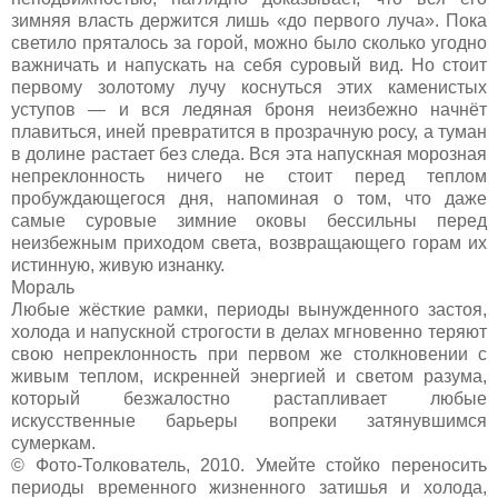
зимняя власть держится лишь «до первого луча». Пока
светило пряталось за горой, можно было сколько угодно
важничать и напускать на себя суровый вид. Но стоит
первому золотому лучу коснуться этих каменистых
уступов — и вся ледяная броня неизбежно начнёт
плавиться, иней превратится в прозрачную росу, а туман
в долине растает без следа. Вся эта напускная морозная
непреклонность ничего не стоит перед теплом
пробуждающегося дня, напоминая о том, что даже
самые суровые зимние оковы бессильны перед
неизбежным приходом света, возвращающего горам их
истинную, живую изнанку.
Мораль
Любые жёсткие рамки, периоды вынужденного застоя,
холода и напускной строгости в делах мгновенно теряют
свою непреклонность при первом же столкновении с
живым теплом, искренней энергией и светом разума,
который безжалостно растапливает любые
искусственные барьеры вопреки затянувшимся
сумеркам.
© Фото-Толкователь, 2010. Умейте стойко переносить
периоды временного жизненного затишья и холода,