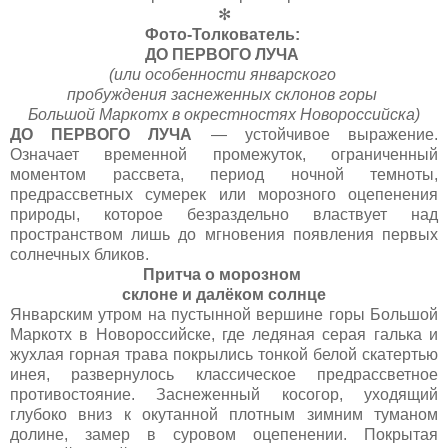
✻
Фото-Толкователь:
ДО ПЕРВОГО ЛУЧА
(или особенности январского
пробуждения заснеженных склонов горы
Большой Маркотх в окрестностях Новороссийска)
ДО ПЕРВОГО ЛУЧА
— устойчивое выражение.
Означает временной промежуток, ограниченный
моментом рассвета, период ночной темноты,
предрассветных сумерек или морозного оцепенения
природы, которое безраздельно властвует над
пространством лишь до мгновения появления первых
солнечных бликов.
Притча о морозном
склоне и далёком солнце
Январским утром на пустынной вершине горы Большой
Маркотх в Новороссийске, где ледяная серая галька и
жухлая горная трава покрылись тонкой белой скатертью
инея, развернулось классическое предрассветное
противостояние. Заснеженный косогор, уходящий
глубоко вниз к окутанной плотным зимним туманом
долине, замер в суровом оцепенении. Покрытая