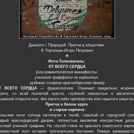
Диалоги с Природой: Притчи в объективе
© Торгачкин Игорь Петрович
✻
Фото-Толкователь:
ОТ ВСЕГО СЕРДЦА
(или романтические манифесты
уличного граффити на кирпичных
рубежах старого краснодарского двора)
Т ВСЕГО СЕРДЦА
— фразеологизм. Означает предельно искренн
орячо, со всей полнотой чувств, глубокой нежностью и абсолютн
шевной открытостью, без какого-либо притворства или скрытого умысла
Притча о белом круге
и старом кирпиче
юньские лучи солнца заглянули в тихий, скрытый от городской суе
тарый краснодарский дворик, полностью высветив контрастные дета
стной уличной графики. На глухой стене из красного советского кирп
еизвестный поэт оставил трогательное послание. Поверх размашисто