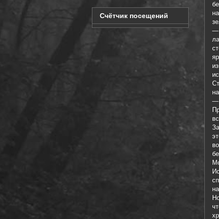
б
н
Счётчик посещений
зе
—
л
с
яр
из
ис
Ст
на
— 
Пр
вс
З
э
во
бе
М
И
с
н
Но
чт
хр