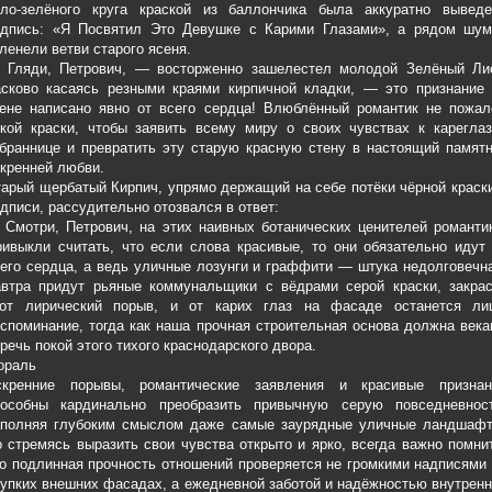
ело-зелёного круга краской из баллончика была аккуратно выведе
адпись: «Я Посвятил Это Девушке с Карими Глазами», а рядом шум
ленели ветви старого ясеня.
 Гляди, Петрович, — восторженно зашелестел молодой Зелёный Лис
асково касаясь резными краями кирпичной кладки, — это признание 
тене написано явно от всего сердца! Влюблённый романтик не пожал
кой краски, чтобы заявить всему миру о своих чувствах к кареглаз
браннице и превратить эту старую красную стену в настоящий памят
кренней любви.
арый щербатый Кирпич, упрямо держащий на себе потёки чёрной краск
дписи, рассудительно отозвался в ответ:
Смотри, Петрович, на этих наивных ботанических ценителей романти
ивыкли считать, что если слова красивые, то они обязательно идут
его сердца, а ведь уличные лозунги и граффити — штука недолговечн
автра придут рьяные коммунальщики с вёдрами серой краски, закрас
тот лирический порыв, и от карих глаз на фасаде останется ли
споминание, тогда как наша прочная строительная основа должна век
речь покой этого тихого краснодарского двора.
ораль
скренние порывы, романтические заявления и красивые признан
пособны кардинально преобразить привычную серую повседневност
аполняя глубоким смыслом даже самые заурядные уличные ландшафт
 стремясь выразить свои чувства открыто и ярко, всегда важно помни
о подлинная прочность отношений проверяется не громкими надписями
упких внешних фасадах, а ежедневной заботой и надёжностью внутрен