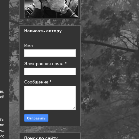
Написать автору
Имя
Электронная почта
*
Сообщение
*
е,
ой
.
ты
ли
ича
го
Поиск по сайту