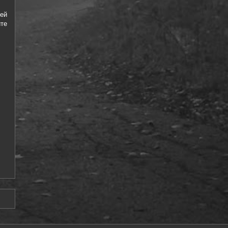
ей
те