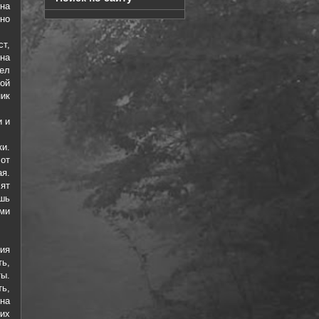
на
но
т,
на
ел
ой
ник
и и
ки.
 от
ая.
ят
шь
ами
ия
ь,
ы.
ть,
 на
них