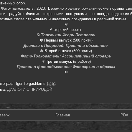
зненных опор.
Фото-Толкователь, 2023. Бережно храните романтические порывы сво
уши, радуйте близких искренними поступками, но всегда подкрепляй
асивые слова стабильным и надёжным созиданием в реальной жизни.
✻
Авторский проект
©
Торгачкин Игорь Петрович
✻ Первый выпуск (500 притч)
Диалоги с Природой: Притчи в объективе
✻ Второй выпуск (500 притч)
Фото-Толкователь: Ассоциативный словарь
✻ Третий выпуск (в работе)
Притчи в фотообъективе: Фотоархив в образах
✻
отограф:
Igor Torgachkin
в
12:51
ема:
ДИАЛОГИ С ПРИРОДОЙ
аверх
Главная
PDA