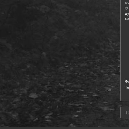
жи
© 
д
кр
Ф
Т
Н