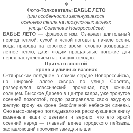
✻
Фото-Толкователь: БАБЬЕ ЛЕТО
(или особенности затянувшегося
осеннего тепла на прогулочных аллеях
улицы Советов в Новороссийске)
БАБЬЕ ЛЕТО
— фразеологизм. Означает длительный
период тёплой, сухой и ясной погоды в начале осени,
когда природа на короткое время словно возвращает
летнее тепло, даря людям прощальные погожие дни
перед наступлением настоящих холодов.
Притча о золотой
кроне и уличных вазонах
Октябрьским полуднем в самом сердце Новороссийска,
на широкой аллее сквера по улице Советов,
развернулся классический променад под южным
солнцем. Высокое Дерево в центре кадра, уже тронутое
осенней позолотой, гордо расправляло свою ажурную
жёлтую крону на фоне безоблачной небесной синевы.
Оно высокомерно поглядывало на раскинувшиеся внизу
каменные чаши с цветами и верило, что его яркий
осенний наряд — главный венец городского пейзажа,
заставляющий прохожих замедлять шаг.