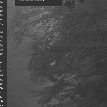
ой
Над
их
шеи
н,
го
ое
ую
ли
ди
ади
их
но
.
а,
ает
но
 их
ком
го
ды.
цы
уке