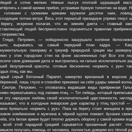
ебедей и сотни мелких тёмных лысух плотной шуршащей масс
итёрлись к самой кромке прибоя, устраивая бурную толкотню на воде. 
х головами с громкими криками кружили десятки чаек, ловящ
сходящие потоки ветра. Весь этот пернатый президиум упрямо тянул 
 берегу, искренне полагая, что их зимняя диета — главный зако
аставляющий людей беспрекословно подчиняться правилам прибрежно
степриимства.
 Гляди, Петрович, — победоносно зашуршало холёное белоснежн
рыло, вырываясь на самый передний план кадра. — Как
онументальную панораму и триумф природной грации мы разверну
рямо у этих городских стен на фоне заснеженных гор! Все эти лю
осили свои домашние дела и выстроились на гальке исключительно р
ашей безупречной красоты, готовые бесконечно «кормить с рук» так
рдых птиц, как мы.
тарый серый Бетонный Парапет, намертво врезанный в морское д
бережной, лишь глухо и спокойно принимал на себя удары зимней волны
 Смотри, Петрович, — отозвалась видавшая виды прибрежная Гальк
ниво перекатываясь под лапами птиц. — Тот лебедь, который приписыв
ю эту народную любовь своей исключительной царственности, нагляд
казывает, что в холодные январские дни характер у птиц простой —
жно буквально «кормить с рук». Пока на берегу стоит женщина в яр
зовом комбинезоне и мужчина в чёрной куртке ломают буханки свеже
еба, эта белая армия будет плотно держать оборону у самой кромки во
а всей этой парадной грацией скрывается прозаичный расчёт: пти
ивыкли получать помощь от человека, полностью доверяя его тёплой р