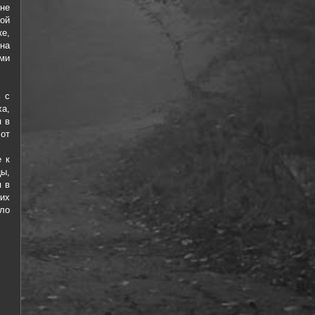
не
дой
ке,
на
ми
ь с
ха,
я в
 от
 к
ы,
я в
их
ило