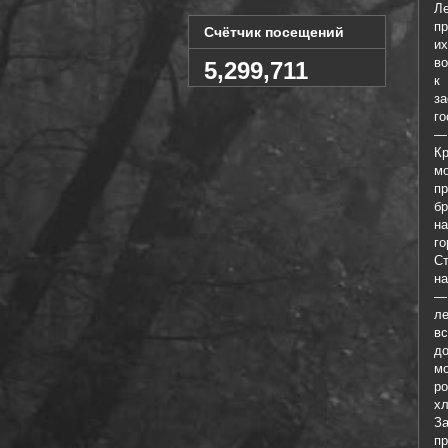
Л
пр
Счётчик посещений
и
во
5,299,711
к
з
го
—
К
м
п
бр
н
го
С
на
—
ле
вс
до
мо
ро
хл
З
пр