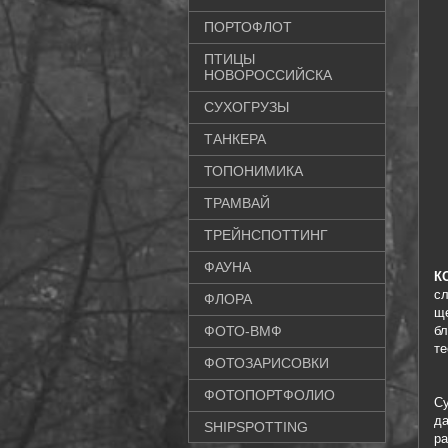
ПОРТОФЛОТ
ПТИЦЫ
НОВОРОССИЙСКА
СУХОГРУЗЫ
ТАНКЕРА
ТОПОНИМИКА
ТРАМВАЙ
ТРЕЙНСПОТТИНГ
ФАУНА
К
сл
ФЛОРА
ще
ФОТО-ВМФ
б
те
ФОТОЗАРИСОВКИ
ФОТОПОРТФОЛИО
С
д
SHIPSPOTTING
р