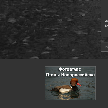
Ф
Т
Н