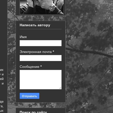
Написать автору
Имя
Электронная почта
*
Сообщение
*
их
у и
оей
 и
де
а,
ых
Поиск по сайту