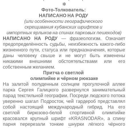
✻
Фото-Толкователь:
НАПИСАНО НА РОДУ
(или особенности географического
скрещивания кубанских шрифтов и
импортных ярлыков на спинах парковых пешеходов)
НАПИСАНО НА РОДУ
— фразеологизм. Означает
предопределённость судьбы, неизбежность какого-либо
жизненного пути, статуса или предназначения, которые
даны человеку свыше и не могут быть изменены
никакими внешними обстоятельствами или его
собственным желанием.
Притча о светлой
олимпийке и чёрном рюкзаке
На залитой полуденным солнцем прогулочной аллее
парка Сергея Галицкого развернулся занимательный
парад текстильной географии. Посреди людского потока
уверенно шагал Подросток, чей гардероб представлял
собой настоящий международный гибрид. На его
светлой бирюзово-белой спортивной олимпийке
красовался крупный шрифт «KRASNODAR», а спину
парня перерезали тонкие шнурки лёгкого чёрного