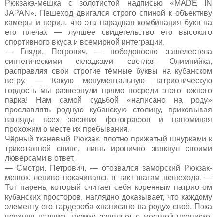
Рюкзака-мешка с золотистой надписью «MADE IN
JAPAN». Пешеход двигался строго спиной к объективу
камеры и верил, что эта парадная комбинация букв на
его плечах — лучшее свидетельство его высокого
спортивного вкуса и всемирной интеграции.
— Гляди, Петрович, — победоносно зашелестела
синтетическими складками светлая Олимпийка,
расправляя свои строгие тёмные буквы на кубанском
ветру. — Какую монументальную патриотическую
гордость мы развернули прямо посреди этого южного
парка! Нам самой судьбой «написано на роду»
прославлять родную кубанскую столицу, приковывая
взгляды всех заезжих фотографов и напоминая
прохожим о месте их пребывания.
Чёрный тканевый Рюкзак, плотно прижатый шнурками к
трикотажной спине, лишь иронично звякнул своими
люверсами в ответ.
— Смотри, Петрович, — отозвался заморский Рюкзак-
мешок, лениво покачиваясь в такт шагам пешехода. —
Тот парень, который считает себя коренным патриотом
кубанских просторов, наглядно доказывает, что каждому
элементу его гардероба «написано на роду» своё. Пока
верхняя надпись громко заявляет о местной прописке,